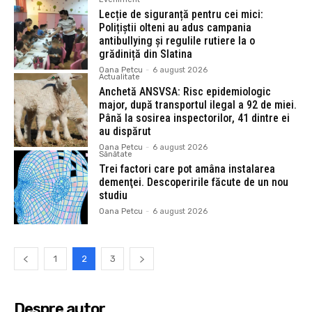
Lecție de siguranță pentru cei mici:
Polițiștii olteni au adus campania
antibullying și regulile rutiere la o
grădiniță din Slatina
Oana Petcu
-
6 august 2026
Actualitate
Anchetă ANSVSA: Risc epidemiologic
major, după transportul ilegal a 92 de miei.
Până la sosirea inspectorilor, 41 dintre ei
au dispărut
Oana Petcu
-
6 august 2026
Sănătate
Trei factori care pot amâna instalarea
demenţei. Descoperirile făcute de un nou
studiu
Oana Petcu
-
6 august 2026
1
2
3
Despre autor