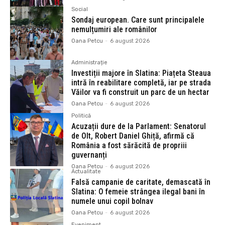
Social
Sondaj european. Care sunt principalele
nemulțumiri ale românilor
Oana Petcu
-
6 august 2026
Administrație
Investiții majore în Slatina: Piațeta Steaua
intră în reabilitare completă, iar pe strada
Văilor va fi construit un parc de un hectar
Oana Petcu
-
6 august 2026
Politică
Acuzații dure de la Parlament: Senatorul
de Olt, Robert Daniel Ghiță, afirmă că
România a fost sărăcită de propriii
guvernanți
Oana Petcu
-
6 august 2026
Actualitate
Falsă campanie de caritate, demascată în
Slatina: O femeie strângea ilegal bani în
numele unui copil bolnav
Oana Petcu
-
6 august 2026
Eveniment