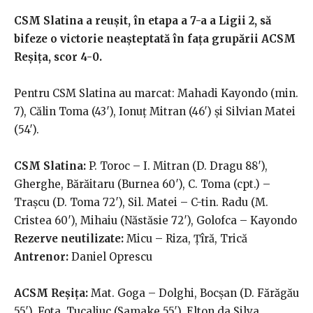
CSM Slatina a reușit, în etapa a 7-a a Ligii 2, să
bifeze o victorie neașteptată în fața grupării ACSM
Reșița, scor 4-0.
Pentru CSM Slatina au marcat: Mahadi Kayondo (min.
7), Călin Toma (43′), Ionuț Mitran (46′) și Silvian Matei
(54′).
CSM Slatina:
P. Toroc – I. Mitran (D. Dragu 88′),
Gherghe, Bărăitaru (Burnea 60′), C. Toma (cpt.) –
Trașcu (D. Toma 72′), Sil. Matei – C-tin. Radu (M.
Cristea 60′), Mihaiu (Năstăsie 72′), Golofca – Kayondo
Rezerve neutilizate:
Micu – Riza, Țîră, Trică
Antrenor:
Daniel Oprescu
ACSM Reșița:
Mat. Goga – Dolghi, Bocșan (D. Fărăgău
55′), Fota, Tucaliuc (Samake 55′), Elton da Silva