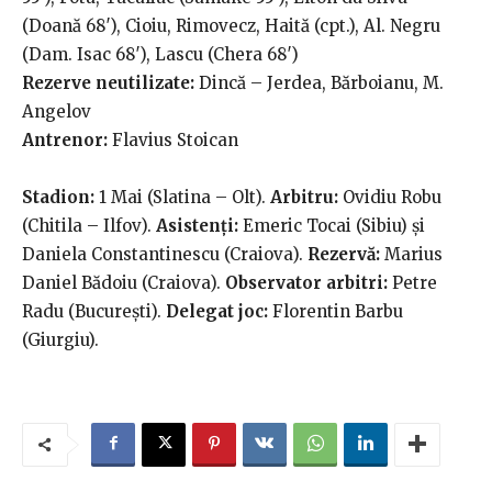
(Doană 68′), Cioiu, Rimovecz, Haită (cpt.), Al. Negru
(Dam. Isac 68′), Lascu (Chera 68′)
Rezerve neutilizate:
Dincă – Jerdea, Bărboianu, M.
Angelov
Antrenor:
Flavius Stoican
Stadion:
1 Mai (Slatina – Olt).
Arbitru:
Ovidiu Robu
(Chitila – Ilfov).
Asistenți:
Emeric Tocai (Sibiu) și
Daniela Constantinescu (Craiova).
Rezervă:
Marius
Daniel Bădoiu (Craiova).
Observator arbitri:
Petre
Radu (Bucureşti).
Delegat joc:
Florentin Barbu
(Giurgiu).