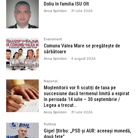
Doliu în familia ISU Olt
Anca Spiridon
-
31 iulie 2026
Eveniment
Comuna Valea Mare se pregătește de
sărbătoare
Anca Spiridon
-
4 august 2026
Naţional
Moștenitorii vor fi scutiți de taxa pe
succesiune dacă termenul limită a expirat
în perioada 14 iulie – 30 septembrie /
Legea a trecut...
Anca Spiridon
-
31 iulie 2026
Politică
Gigel Știrbu: „PSD și AUR: aceeași monedă,
două fețe”