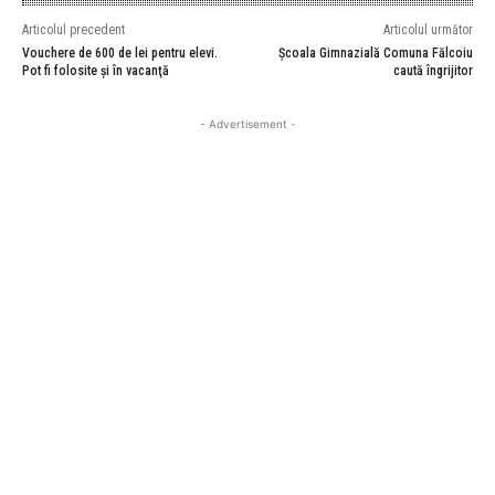
Articolul precedent
Articolul următor
Vouchere de 600 de lei pentru elevi.
Școala Gimnazială Comuna Fălcoiu
Pot fi folosite şi în vacanţă
caută îngrijitor
- Advertisement -