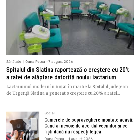
Sănătate
Oana Petcu
-
7 august 2026
Spitalul din Slatina raportează o creștere cu 20%
a ratei de alăptare datorită noului lactarium
Lactariumul modern înființat în martie la Spitalul Județean
de Urgență Slatina a generat o creștere cu 20% a ratei...
Social
Camerele de supraveghere montate acasă:
Când ai nevoie de acordul vecinilor și ce
riști dacă nu respecți legea
Oana Petcu
-
1 august 2026