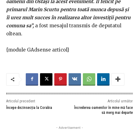
oamenii din Ostași la acest eveniment. Îl felicit pe
primarul Marin Scurtu pentru toată munca depusă și
îi urez mult succes în realizarea altor investiții pentru
comuna sa”,
a fost mesajul transmis de deputatul
oltean.
{module GAdsense articol}
Articolul precedent
Articolul următor
Începe dezinsecția la Corabia
Încrederea oamenilor în mine mă face
să merg mai departe
- Advertisement -