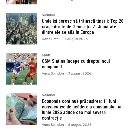
Naţional
Unde își doresc să trăiască tinerii: Top 20
orașe dorite de Generația Z. Jumătate
dintre ele se află în Europa
Oana Petcu
-
7 august 2026
Sport
CSM Slatina începe cu dreptul noul
campionat
Anca Spiridon
-
3 august 2026
Naţional
Economia continuă prăbușirea: 11 luni
consecutive de scădere a consumului, iar
iunie 2026 aduce cea mai severă
contracție
Anca Spiridon
-
6 august 2026