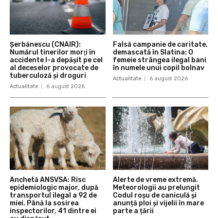
Şerbănescu (CNAIR):
Falsă campanie de caritate,
Numărul tinerilor morţi în
demascată în Slatina: O
accidente l-a depăşit pe cel
femeie strângea ilegal bani
al deceselor provocate de
în numele unui copil bolnav
tuberculoză şi droguri
Actualitate
6 august 2026
Actualitate
6 august 2026
Anchetă ANSVSA: Risc
Alerte de vreme extremă.
epidemiologic major, după
Meteorologii au prelungit
transportul ilegal a 92 de
Codul roșu de caniculă și
miei. Până la sosirea
anunță ploi și vijelii în mare
inspectorilor, 41 dintre ei
parte a țării