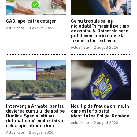
CAO, apel către cetățeni
Ce nu trebuie să lași
niciodată în mașină pe timp
Actualitate
4 august 2026
de caniculă. Obiectele care
pot deveni periculoase la
temperaturi extreme
Actualitate
2 august 2026
Intervenția Armatei pentru
Nou tip de fraudă online, în
devierea cursului de apă pe
care este folosită
Dunăre. Specialiștii au
identitatea Poliţiei Române
detonat două explozii și vor
Actualitate
2 august 2026
relua operațiunea luni
Actualitate
2 august 2026