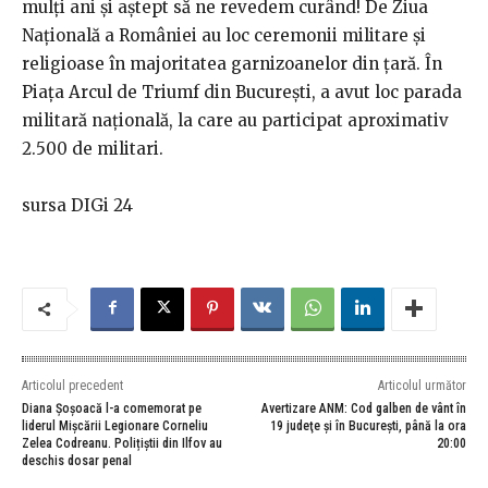
mulţi ani şi aştept să ne revedem curând! De Ziua
Naţională a României au loc ceremonii militare şi
religioase în majoritatea garnizoanelor din ţară. În
Piața Arcul de Triumf din București, a avut loc parada
militară națională, la care au participat aproximativ
2.500 de militari.
sursa DIGi 24
Articolul precedent
Articolul următor
Diana Șoșoacă l-a comemorat pe
Avertizare ANM: Cod galben de vânt în
liderul Mișcării Legionare Corneliu
19 judeţe şi în Bucureşti, până la ora
Zelea Codreanu. Polițiștii din Ilfov au
20:00
deschis dosar penal