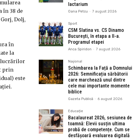
Simularea
lactarium
a în 38 de
Oana Petcu
-
7 august 2026
Gorj, Dolj,
Sport
CSM Slatina vs. CS Dinamo
București, în etapa a II-a.
Programul etapei
ura în
Anca Spiridon
-
7 august 2026
ate la
 lucrărilor
Naţional
Schimbarea la Față a Domnului
t prin
2026: Semnificația sărbătorii
idual) este
care marchează unul dintre
cele mai importante momente
ției.
biblice
Gazeta Publică
-
6 august 2026
Educație
Bacalaureat 2026, sesiunea de
toamnă: Elevii susțin ultima
probă de competențe. Cum se
desfășoară evaluarea digitală