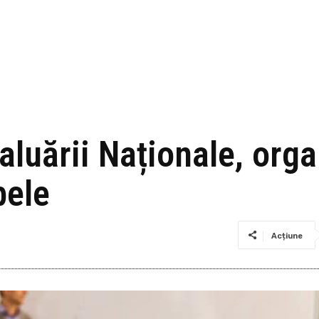
luării Naționale, organ
bele
Acțiune