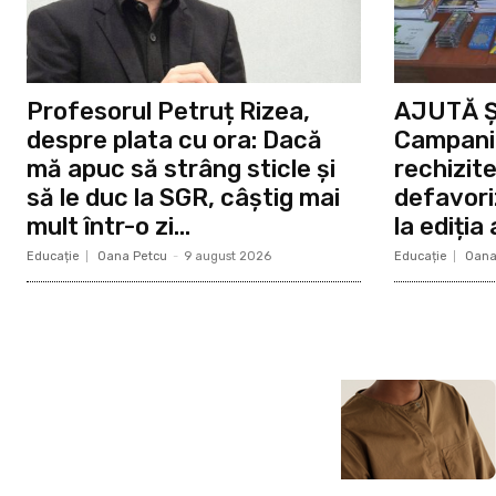
Profesorul Petruț Rizea,
AJUTĂ Ș
despre plata cu ora: Dacă
Campania
mă apuc să strâng sticle și
rechizite
să le duc la SGR, câștig mai
defavoriz
mult într-o zi...
la ediția
Educație
Oana Petcu
-
9 august 2026
Educație
Oana