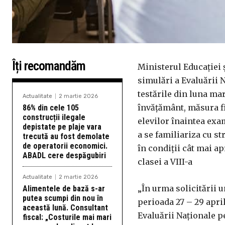
Îți recomandăm
Ministerul Educației ș
simulări a Evaluării N
testările din luna mar
Actualitate
2 martie 2026
învățământ, măsura fi
86% din cele 105
construcții ilegale
elevilor înaintea exa
depistate pe plaje vara
a se familiariza cu st
trecută au fost demolate
de operatorii economici.
în condiții cât mai ap
ABADL cere despăgubiri
clasei a VIII-a
Actualitate
2 martie 2026
„În urma solicitării u
Alimentele de bază s-ar
putea scumpi din nou în
perioada 27 – 29 apri
această lună. Consultant
Evaluării Naționale pe
fiscal: „Costurile mai mari