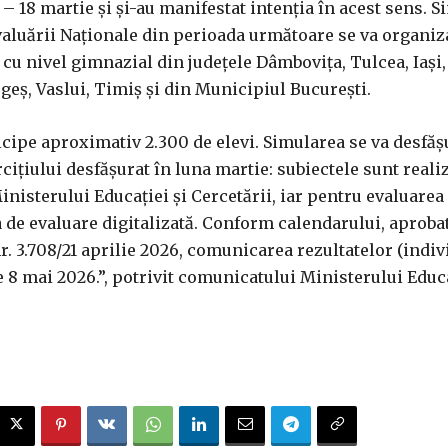
– 18 martie și și-au manifestat intenția în acest sens. 
valuării Naționale din perioada următoare se va organiz
cu nivel gimnazial din județele Dâmbovița, Tulcea, Iași, 
geș, Vaslui, Timiș și din Municipiul București.
ticipe aproximativ 2.300 de elevi. Simularea se va desfăș
cițiului desfășurat în luna martie: subiectele sunt realiz
inisterului Educației și Cercetării, iar pentru evaluarea
a de evaluare digitalizată. Conform calendarului, aproba
. 3.708/21 aprilie 2026, comunicarea rezultatelor (indiv
 8 mai 2026.”, potrivit comunicatului Ministerului Educa