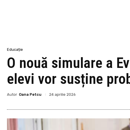
Educație
O nouă simulare a Eva
elevi vor susține pro
Autor
Oana Petcu
24 aprilie 2026