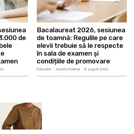
sesiunea
Bacalaureat 2026, sesiunea
3.000 de
de toamnă: Regulile pe care
bele
elevii trebuie să le respecte
te
în sala de examen și
examen
condițiile de promovare
26
Educație
Gazeta Publică
-
8 august 2026