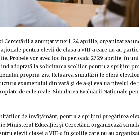
i Cercetării a anunțat vineri, 24 aprilie, organizarea un
aționale pentru elevii de clasa a VIII-a care nu au partic
tie. Probele vor avea loc în perioada 27-29 aprilie, în uni
ind adoptată la solicitarea școlilor pentru a sprijini pr
menului propriu-zis. Reluarea simulării le oferă elevilo
ructura examenului din vară și de a-și evalua nivelul de 
ropiate de cele reale. Simularea Evaluării Naționale pen
nităților de învățământ, pentru a sprijini pregătirea elev
lie Ministerul Educației și Cercetării organizează simul
ntru elevii clasei a VIII-a în școlile care nu au organiza