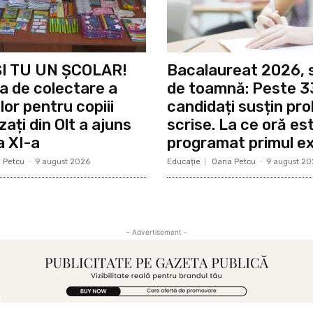
I TU UN ȘCOLAR!
Bacalaureat 2026, 
 de colectare a
de toamnă: Peste 3
lor pentru copiii
candidați susțin pro
ați din Olt a ajuns
scrise. La ce oră es
 a XI-a
programat primul 
 Petcu
-
9 august 2026
Educație
Oana Petcu
-
9 august 20
- Advertisement -