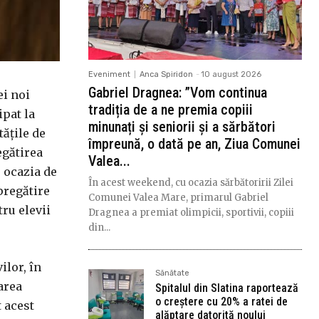
Eveniment
Anca Spiridon
-
10 august 2026
Gabriel Dragnea: ”Vom continua
ei noi
tradiția de a ne premia copiii
ipat la
minunați și seniorii și a sărbători
tățile de
împreună, o dată pe an, Ziua Comunei
egătirea
Valea...
r ocazia de
În acest weekend, cu ocazia sărbătoririi Zilei
pregătire
Comunei Valea Mare, primarul Gabriel
tru elevii
Dragnea a premiat olimpicii, sportivii, copiii
din...
ilor, în
Sănătate
area
Spitalul din Slatina raportează
o creștere cu 20% a ratei de
t acest
alăptare datorită noului