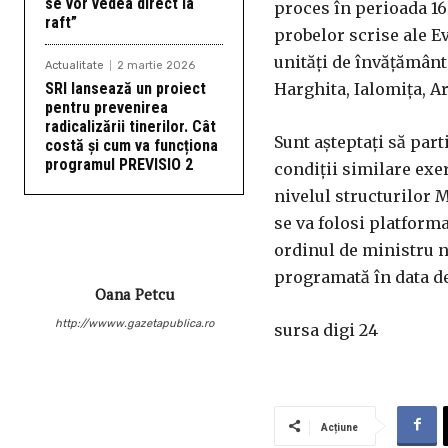
se vor vedea direct la
proces în perioada 16 
raft”
probelor scrise ale E
unități de învățământ 
Actualitate
2 martie 2026
SRI lansează un proiect
Harghita, Ialomița, Ar
pentru prevenirea
radicalizării tinerilor. Cât
Sunt așteptați să par
costă și cum va funcționa
programul PREVISIO 2
condiții similare exer
nivelul structurilor M
se va folosi platform
ordinul de ministru nr
programată în data de
Oana Petcu
http://wwww.gazetapublica.ro
sursa digi 24
Acțiune