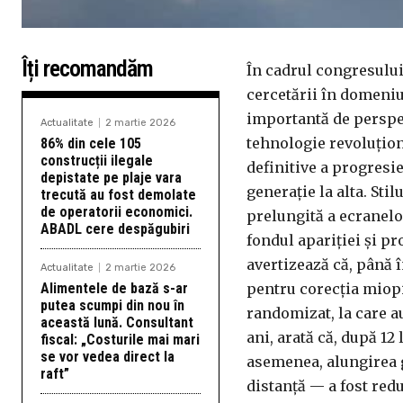
Îți recomandăm
În cadrul congresulu
cercetării în domeniu
importantă de perspe
Actualitate
2 martie 2026
tehnologie revoluțion
86% din cele 105
construcții ilegale
definitive a progresie
depistate pe plaje vara
generație la alta. Sti
trecută au fost demolate
de operatorii economici.
prelungită a ecranelor
ABADL cere despăgubiri
fondul apariției și p
avertizează că, până 
Actualitate
2 martie 2026
Alimentele de bază s-ar
pentru corecția miopi
putea scumpi din nou în
randomizat, la care au
această lună. Consultant
ani, arată că, după 12
fiscal: „Costurile mai mari
se vor vedea direct la
asemenea, alungirea 
raft”
distanță — a fost red