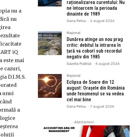
raționalizarea curentului: Nu
ne întoarcem la perioada
opia nu a
dinainte de 1989
dică nu
Oana Petcu
-
2 august 2026
girea
Naţional
rezultate
Dunărea atinge un nou prag
icacitate
critic: debitul la intrarea în
țară va coborî sub recordul
SMART iQ
negativ din 1985
ia este mai
Gazeta Publică
-
4 august 2026
e cazuri,
ia D.I.M.S.
Naţional
Eclipsa de Soare din 12
porated
august: Orașele din România
a unui
unde fenomenul se va vedea
cel mai bine
ucând
Oana Petcu
-
7 august 2026
ormală a
logice
- Advertisement -
reșterea
oluții