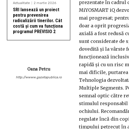
prezentate în cadrul c
Actualitate
2 martie 2026
SRI lansează un proiect
MiYOSMART iQ dezvolta
pentru prevenirea
mai progresat; pentru
radicalizării tinerilor. Cât
doar a oprit progresia
costă și cum va funcționa
programul PREVISIO 2
axială a fost redusă 
sunt considerate de s
dovedită și la vârste 
funcționează inclusiv 
rapidă și cu un risc 
Oana Petcu
mai dificile, purtarea
http://wwww.gazetapublica.ro
Tehnologia dezvoltat
Multiple Segments. Pe
semnal optic către re
stimulul responsabil
ochiului. Recomandăr
regulate încă din copi
timpului petrecut în a