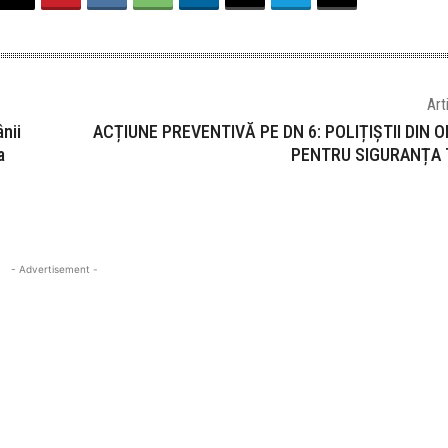
Art
nii
ACȚIUNE PREVENTIVĂ PE DN 6: POLIȚIȘTII DIN O
a
PENTRU SIGURANȚA 
- Advertisement -