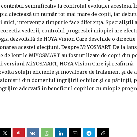
contribui semnificativ la controlul evoluției acesteia. Î
pia afectează un număr tot mai mare de copii, iar debutu
i mici, intervenția timpurie face diferența. Specialiștii 
 corecția vederii, controlul progresiei miopiei are efect
gia dezvoltată de HOYA Vision Care deschide o direcție
ionarea acestei afecțiuni. Despre MiYOSMART De la lans
ne de lentile MiYOSMART au fost utilizate de copii din p
oii versiuni MiYOSMART, HOYA Vision Care își reafirmă
olta soluții eficiente și inovatoare de tratament și de 
oniștii din domeniul îngrijirii ochilor și cu părinții, 
ngrijire adecvată în beneficiul copiilor cu miopie progr