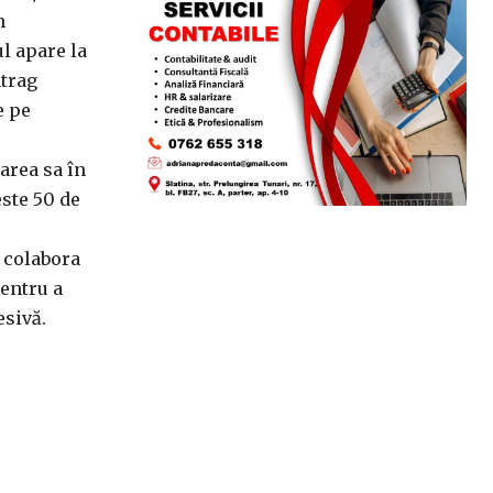
n
l apare la
atrag
e pe
area sa în
este 50 de
a colabora
pentru a
esivă.