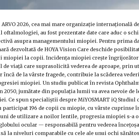
i ARVO 2026, cea mai mare organizație internațională d
l oftalmologiei, au fost prezentate date care aduc o sc
ctivă asupra managementului miopiei. Pentru prima da
ară dezvoltată de HOYA Vision Care deschide posibilitat
i miopiei la copii. Incidența miopiei crește îngrijorător
lul de viață care suprasolicită vederea de aproape, prin u
 încă de la vârste fragede, contribuie la scăderea vederi
rogresiei miopiei. Un studiu publicat în revista Ophtha
în 2050, jumătate din populația lumii va avea nevoie de l
ei. Ce spun specialiștii despre MiYOSMART iQ Studiul c
 participat 196 de copii cu miopie, cu vârste cuprinse în
 luni de utilizare a noilor lentile, progresia miopiei s-a o
globului ocular — responsabilă pentru vederea încețoșa
usă la niveluri comparabile cu cele ale unui ochi sănătos