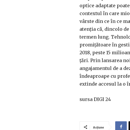
optice adaptate poate 
contextul în care mio
vârste din ce în ce ma
atenția că, dincolo de
termen lung. Tehnolo
promițătoare în gest
2018, peste 15 milioa
țări. Prin lansarea n
angajamentul de a dezv
îndeaproape cu profesi
extinde accesul la o î
sursa DIGI 24
Acțiune