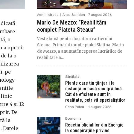
Administrație
Anca Spiridon
-
7 august 2026
Mario De Mezzo: ”Reabilităm
edicată
complet Piațeta Steaua”
himbare
Veste bună pentru locuitorii cartierului
tă, o
Steaua. Primarul municipiului Slatina, Mario
ea opririi
de Mezzo, a anunțat începerea lucrărilor de
 de la o
reabilitare a...
tilizarea
i, pe
Sănătate
lmology
Plante care țin țânțarii la
entile
distanță în casă sau grădină.
Cât de eficiente sunt în
linic
realitate, potrivit specialiștilor
tre 4 și 12
Oana Petcu
-
1 august 2026
prit. De
Economie
tă la
Reacția oficialilor din Energie
. Datele
la conspirațiile privind