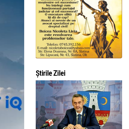
Știrile Zilei