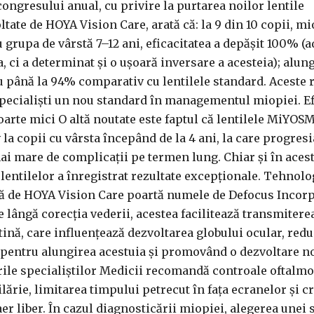
ongresului anual, cu privire la purtarea noilor lentile
te de HOYA Vision Care, arată că: la 9 din 10 copii, mi
 grupa de vârstă 7–12 ani, eficacitatea a depășit 100% (a
, ci a determinat și o ușoară inversare a acesteia); alun
cu până la 94% comparativ cu lentilele standard. Aceste 
pecialiști un nou standard în managementul miopiei. Ef
foarte mici O altă noutate este faptul că lentilele MiYO
la copii cu vârsta începând de la 4 ani, la care progres
mai mare de complicații pe termen lung. Chiar și în acest
 lentilelor a înregistrat rezultate excepționale. Tehnolog
ă de HOYA Vision Care poartă numele de Defocus Incor
 lângă corecția vederii, acestea facilitează transmitere
tină, care influențează dezvoltarea globului ocular, red
 pentru alungirea acestuia și promovând o dezvoltare n
ile specialiștilor Medicii recomandă controale oftalmo
lărie, limitarea timpului petrecut în fața ecranelor și c
er liber. În cazul diagnosticării miopiei, alegerea unei s