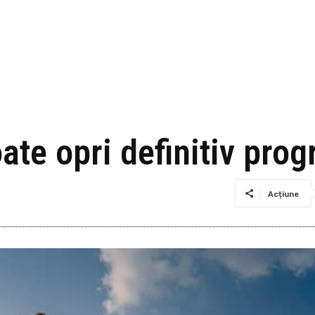
te opri definitiv progr
Acțiune