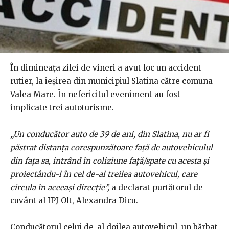
În dimineața zilei de vineri a avut loc un accident
rutier, la ieşirea din municipiul Slatina către comuna
Valea Mare. În nefericitul eveniment au fost
implicate trei autoturisme.
„Un conducător auto de 39 de ani, din Slatina, nu ar fi
păstrat distanţa corespunzătoare față de autovehiculul
din fața sa, intrând în coliziune față/spate cu acesta și
proiectându-l în cel de-al treilea autovehicul, care
circula în aceeași direcție”,
a declarat purtătorul de
cuvânt al IPJ Olt, Alexandra Dicu.
Conducătorul celui de-al doilea autovehicul, un bărbat