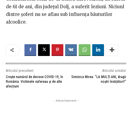
de 61 de ani, din județul Dolj, a suferit leziuni. Niciunl
dintre șoferi nu se aflau sub influența băuturilor
alcoolice.
Articolul precedent
Articolul următor
Crește numărul de decese COVID-19, în
Siminica Mirea: “LA MULȚI ANI, dragii
România. Victimele sufereau și de alte
noștri învățători!”
afecțiuni
- Advertisement -