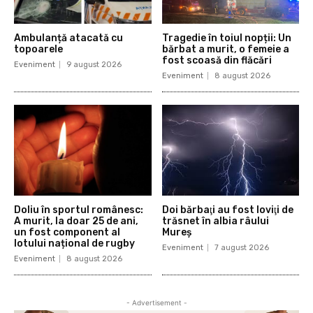
Ambulanță atacată cu
Tragedie în toiul nopții: Un
topoarele
bărbat a murit, o femeie a
fost scoasă din flăcări
Eveniment
9 august 2026
Eveniment
8 august 2026
Doliu în sportul românesc:
Doi bărbaţi au fost loviţi de
A murit, la doar 25 de ani,
trăsnet în albia râului
un fost component al
Mureș
lotului național de rugby
Eveniment
7 august 2026
Eveniment
8 august 2026
- Advertisement -