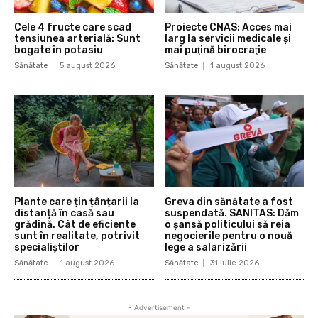
Cele 4 fructe care scad
Proiecte CNAS: Acces mai
tensiunea arterială: Sunt
larg la servicii medicale și
bogate în potasiu
mai puţină birocraţie
Sănătate
5 august 2026
Sănătate
1 august 2026
Plante care țin țânțarii la
Greva din sănătate a fost
distanță în casă sau
suspendată. SANITAS: Dăm
grădină. Cât de eficiente
o şansă politicului să reia
sunt în realitate, potrivit
negocierile pentru o nouă
specialiștilor
lege a salarizării
Sănătate
1 august 2026
Sănătate
31 iulie 2026
- Advertisement -