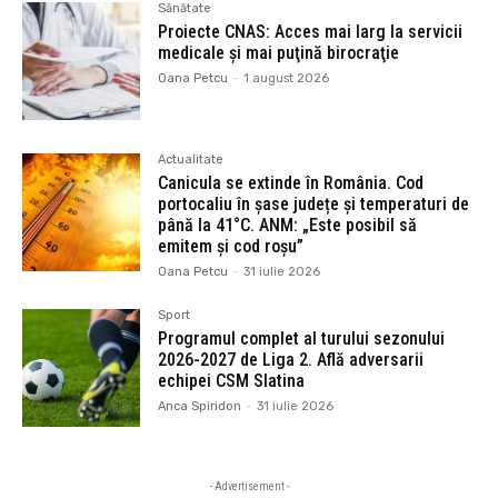
Sănătate
Proiecte CNAS: Acces mai larg la servicii
medicale și mai puţină birocraţie
Oana Petcu
-
1 august 2026
Actualitate
Canicula se extinde în România. Cod
portocaliu în șase județe și temperaturi de
până la 41°C. ANM: „Este posibil să
emitem și cod roșu”
Oana Petcu
-
31 iulie 2026
Sport
Programul complet al turului sezonului
2026-2027 de Liga 2. Află adversarii
echipei CSM Slatina
Anca Spiridon
-
31 iulie 2026
- Advertisement -