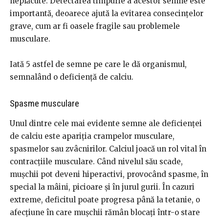
neplăcute. Detectarea timpurie a acestor semne este
importantă, deoarece ajută la evitarea consecințelor
grave, cum ar fi oasele fragile sau problemele
musculare.
Iată 5 astfel de semne pe care le dă organismul,
semnalând o deficiență de calciu.
Spasme musculare
Unul dintre cele mai evidente semne ale deficienței
de calciu este apariția crampelor musculare,
spasmelor sau zvâcnirilor. Calciul joacă un rol vital în
contracțiile musculare. Când nivelul său scade,
mușchii pot deveni hiperactivi, provocând spasme, în
special la mâini, picioare și în jurul gurii. În cazuri
extreme, deficitul poate progresa până la tetanie, o
afecțiune în care mușchii rămân blocați într-o stare