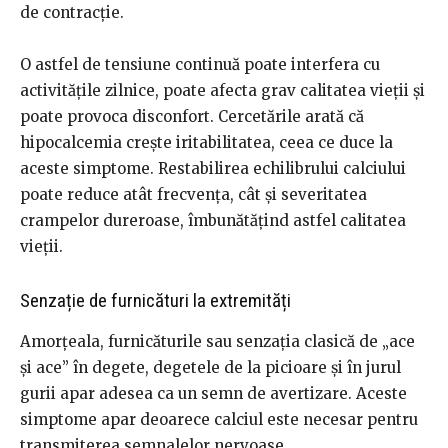
de contracție.
O astfel de tensiune continuă poate interfera cu
activitățile zilnice, poate afecta grav calitatea vieții și
poate provoca disconfort. Cercetările arată că
hipocalcemia crește iritabilitatea, ceea ce duce la
aceste simptome. Restabilirea echilibrului calciului
poate reduce atât frecvența, cât și severitatea
crampelor dureroase, îmbunătățind astfel calitatea
vieții.
Senzație de furnicături la extremități
Amorțeala, furnicăturile sau senzația clasică de „ace
și ace” în degete, degetele de la picioare și în jurul
gurii apar adesea ca un semn de avertizare. Aceste
simptome apar deoarece calciul este necesar pentru
transmiterea semnalelor nervoase.