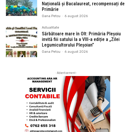
Națională și Bacalaureat, recompensați de
Primărie
Oana Petcu
-
6 august 2026
Actualitate
Sărbătoare mare în Olt: Primăria Pleșoiu
invită fiii satului la a VIII-a ediție a „Zilei
Legumicultorului Pleșoian”
Oana Petcu
-
6 august 2026
- Advertisement -