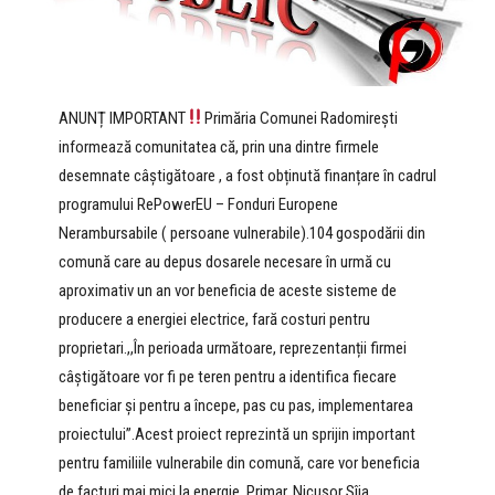
ANUNȚ IMPORTANT
Primăria Comunei Radomirești
informează comunitatea că, prin una dintre firmele
desemnate câștigătoare , a fost obținută finanțare în cadrul
programului RePowerEU – Fonduri Europene
Nerambursabile ( persoane vulnerabile).104 gospodării din
comună care au depus dosarele necesare în urmă cu
aproximativ un an vor beneficia de aceste sisteme de
producere a energiei electrice, fară costuri pentru
proprietari.,,În perioada următoare, reprezentanții firmei
câștigătoare vor fi pe teren pentru a identifica fiecare
beneficiar și pentru a începe, pas cu pas, implementarea
proiectului”.Acest proiect reprezintă un sprijin important
pentru familiile vulnerabile din comună, care vor beneficia
de facturi mai mici la energie .Primar, Nicușor Sîia