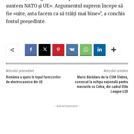
suntem NATO și UE». Argumentul suprem începe să
fie «uite, asta facem ca să trăiți mai bine»”, a conchis
fostul președinte.
Articolul precedent
Articolul următor
România a ajuns în topul furnizorilor
Mario Bărăitaru de la CSM Slatina,
de electrocasnice din UE
convocat la echipa naţională pentru
meciurile cu Cehia, din cadrul Elite
League U20
- Advertisement -