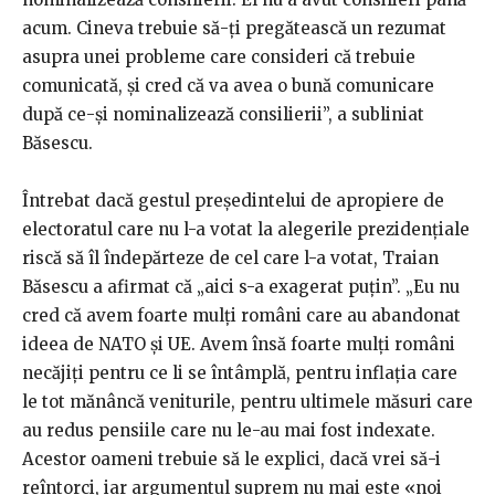
acum. Cineva trebuie să-ți pregătească un rezumat
asupra unei probleme care consideri că trebuie
comunicată, și cred că va avea o bună comunicare
după ce-și nominalizează consilierii”, a subliniat
Băsescu.
Întrebat dacă gestul președintelui de apropiere de
electoratul care nu l-a votat la alegerile prezidențiale
riscă să îl îndepărteze de cel care l-a votat, Traian
Băsescu a afirmat că „aici s-a exagerat puțin”. „Eu nu
cred că avem foarte mulți români care au abandonat
ideea de NATO și UE. Avem însă foarte mulți români
necăjiți pentru ce li se întâmplă, pentru inflația care
le tot mănâncă veniturile, pentru ultimele măsuri care
au redus pensiile care nu le-au mai fost indexate.
Acestor oameni trebuie să le explici, dacă vrei să-i
reîntorci, iar argumentul suprem nu mai este «noi