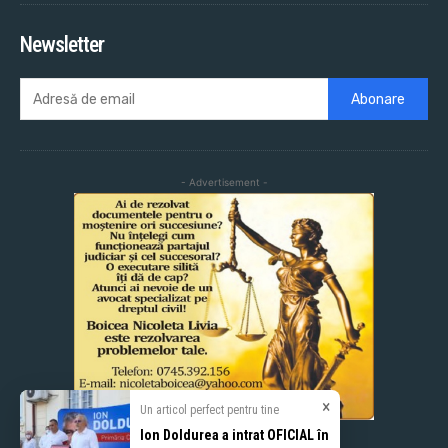
Newsletter
Abonare
- Advertisement -
×
Un articol perfect pentru tine
Ion Doldurea a intrat OFICIAL în