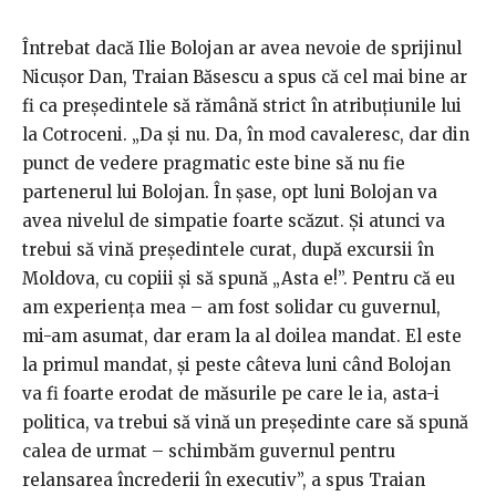
Întrebat dacă Ilie Bolojan ar avea nevoie de sprijinul
Nicușor Dan, Traian Băsescu a spus că cel mai bine ar
fi ca președintele să rămână strict în atribuțiunile lui
la Cotroceni. „Da şi nu. Da, în mod cavaleresc, dar din
punct de vedere pragmatic este bine să nu fie
partenerul lui Bolojan. În şase, opt luni Bolojan va
avea nivelul de simpatie foarte scăzut. Şi atunci va
trebui să vină preşedintele curat, după excursii în
Moldova, cu copiii şi să spună „Asta e!”. Pentru că eu
am experiența mea – am fost solidar cu guvernul,
mi-am asumat, dar eram la al doilea mandat. El este
la primul mandat, și peste câteva luni când Bolojan
va fi foarte erodat de măsurile pe care le ia, asta-i
politica, va trebui să vină un președinte care să spună
calea de urmat – schimbăm guvernul pentru
relansarea încrederii în executiv”, a spus Traian