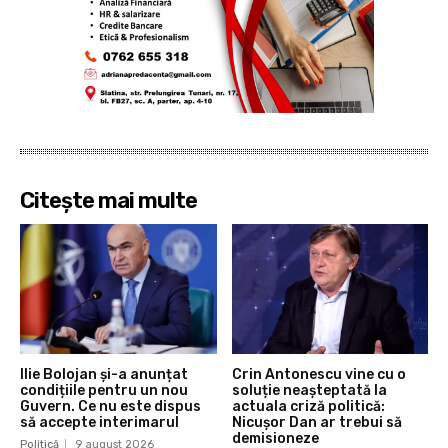
Citește mai multe
Ilie Bolojan și-a anunțat
Crin Antonescu vine cu o
condițiile pentru un nou
soluție neașteptată la
Guvern. Ce nu este dispus
actuala criză politică:
să accepte interimarul
Nicușor Dan ar trebui să
demisioneze
Politică
9 august 2026