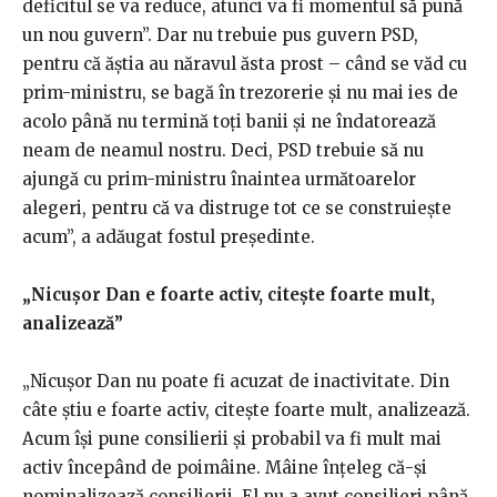
deficitul se va reduce, atunci va fi momentul să pună
un nou guvern”. Dar nu trebuie pus guvern PSD,
pentru că ăștia au năravul ăsta prost – când se văd cu
prim-ministru, se bagă în trezorerie și nu mai ies de
acolo până nu termină toți banii și ne îndatorează
neam de neamul nostru. Deci, PSD trebuie să nu
ajungă cu prim-ministru înaintea următoarelor
alegeri, pentru că va distruge tot ce se construiește
acum”, a adăugat fostul președinte.
„Nicușor Dan e foarte activ, citește foarte mult,
analizează”
„Nicușor Dan nu poate fi acuzat de inactivitate. Din
câte știu e foarte activ, citește foarte mult, analizează.
Acum își pune consilierii și probabil va fi mult mai
activ începând de poimâine. Mâine înțeleg că-și
nominalizează consilierii. El nu a avut consilieri până