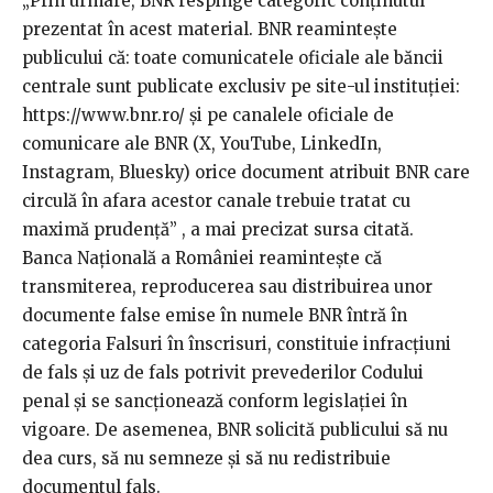
„Prin urmare, BNR respinge categoric conţinutul
prezentat în acest material. BNR reaminteşte
publicului că: toate comunicatele oficiale ale băncii
centrale sunt publicate exclusiv pe site-ul instituţiei:
https://www.bnr.ro/ şi pe canalele oficiale de
comunicare ale BNR (X, YouTube, LinkedIn,
Instagram, Bluesky) orice document atribuit BNR care
circulă în afara acestor canale trebuie tratat cu
maximă prudenţă” , a mai precizat sursa citată.
Banca Naţională a României reaminteşte că
transmiterea, reproducerea sau distribuirea unor
documente false emise în numele BNR întră în
categoria Falsuri în înscrisuri, constituie infracţiuni
de fals şi uz de fals potrivit prevederilor Codului
penal şi se sancţionează conform legislaţiei în
vigoare. De asemenea, BNR solicită publicului să nu
dea curs, să nu semneze şi să nu redistribuie
documentul fals.