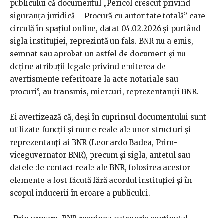
publicului că documentul „Pericol crescut privind
siguranţa juridică – Procură cu autoritate totală” care
circulă în spaţiul online, datat 04.02.2026 şi purtând
sigla instituţiei, reprezintă un fals. BNR nu a emis,
semnat sau aprobat un astfel de document şi nu
deţine atribuţii legale privind emiterea de
avertismente referitoare la acte notariale sau
procuri”, au transmis, miercuri, reprezentanţii BNR.
Ei avertizează că, deşi în cuprinsul documentului sunt
utilizate funcţii şi nume reale ale unor structuri şi
reprezentanţi ai BNR (Leonardo Badea, Prim-
viceguvernator BNR), precum şi sigla, antetul sau
datele de contact reale ale BNR, folosirea acestor
elemente a fost făcută fără acordul instituţiei şi în
scopul inducerii în eroare a publicului.