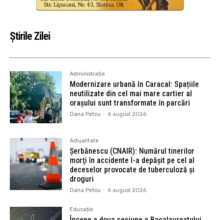
Știrile Zilei
Administrație
Modernizare urbană în Caracal: Spațiile
neutilizate din cel mai mare cartier al
orașului sunt transformate în parcări
Oana Petcu
-
6 august 2026
Actualitate
Şerbănescu (CNAIR): Numărul tinerilor
morţi în accidente l-a depăşit pe cel al
deceselor provocate de tuberculoză şi
droguri
Oana Petcu
-
6 august 2026
Educație
Începe a doua sesiune a Bacalaureatului.