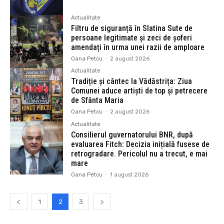
Actualitate
Filtru de siguranță în Slatina Sute de
persoane legitimate și zeci de șoferi
amendați în urma unei razii de amploare
Oana Petcu
-
2 august 2026
Actualitate
Tradiție și cântec la Vădăstrița: Ziua
Comunei aduce artiști de top și petrecere
de Sfânta Maria
Oana Petcu
-
2 august 2026
Actualitate
Consilierul guvernatorului BNR, după
evaluarea Fitch: Decizia inițială fusese de
retrogradare. Pericolul nu a trecut, e mai
mare
Oana Petcu
-
1 august 2026
1
2
3