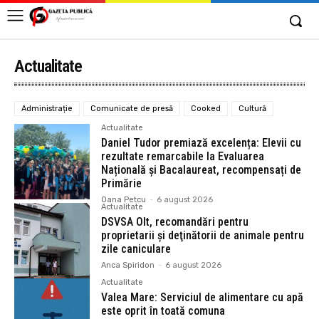
Actualitate
Administrație
Comunicate de presă
Cooked
Cultură
Actualitate
Daniel Tudor premiază excelența: Elevii cu
rezultate remarcabile la Evaluarea
Națională și Bacalaureat, recompensați de
Primărie
Oana Petcu
-
6 august 2026
Actualitate
DSVSA Olt, recomandări pentru
proprietarii şi deţinătorii de animale pentru
zile caniculare
Anca Spiridon
-
6 august 2026
Actualitate
Valea Mare: Serviciul de alimentare cu apă
este oprit în toată comuna