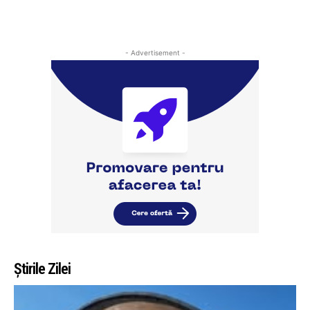
- Advertisement -
Știrile Zilei