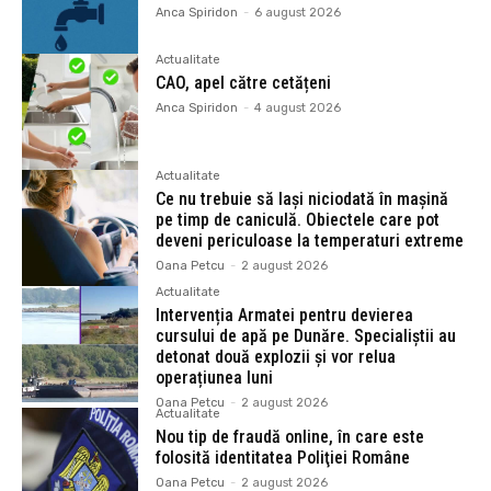
Anca Spiridon
-
6 august 2026
Actualitate
CAO, apel către cetățeni
Anca Spiridon
-
4 august 2026
Actualitate
Ce nu trebuie să lași niciodată în mașină
pe timp de caniculă. Obiectele care pot
deveni periculoase la temperaturi extreme
Oana Petcu
-
2 august 2026
Actualitate
Intervenția Armatei pentru devierea
cursului de apă pe Dunăre. Specialiștii au
detonat două explozii și vor relua
operațiunea luni
Oana Petcu
-
2 august 2026
Actualitate
Nou tip de fraudă online, în care este
folosită identitatea Poliţiei Române
Oana Petcu
-
2 august 2026