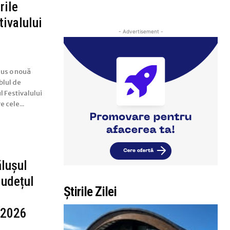
rile
tivalului
- Advertisement -
dus o nouă
blul de
l Festivalului
 cele...
ălușul
județul
Știrile Zilei
i 2026