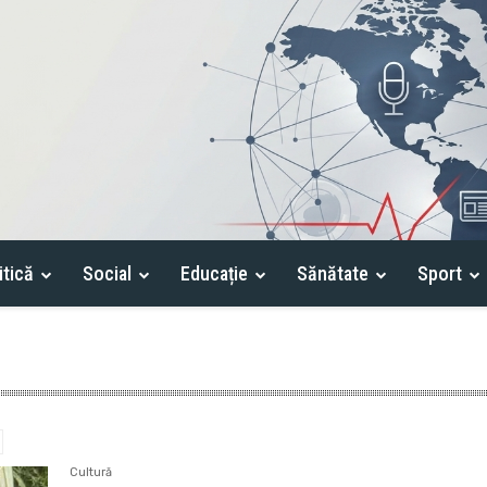
itică
Social
Educație
Sănătate
Sport
Cultură