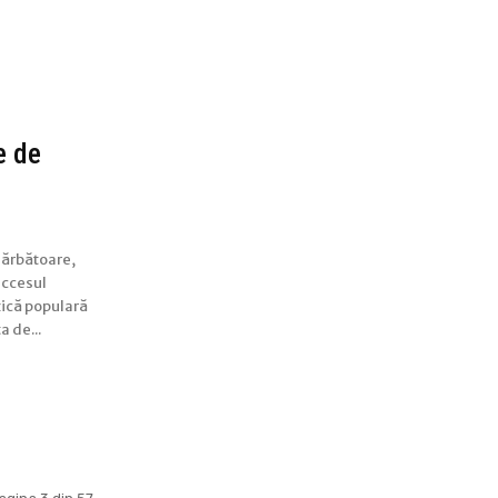
e de
sărbătoare,
uccesul
zică populară
a de...