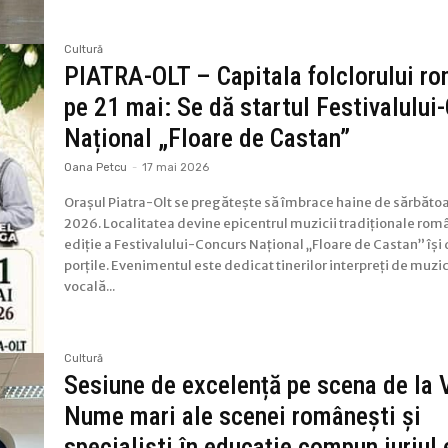
Cultură
PIATRA-OLT – Capitala folclorului r
pe 21 mai: Se dă startul Festivalului
Național „Floare de Castan”
Oana Petcu
-
17 mai 2026
Orașul Piatra-Olt se pregătește să îmbrace haine de sărbătoar
2026. Localitatea devine epicentrul muzicii tradiționale rom
ediție a Festivalului-Concurs Național „Floare de Castan” își
porțile. Evenimentul este dedicat tinerilor interpreți de muz
vocală...
Cultură
Sesiune de excelență pe scena de la 
Nume mari ale scenei românești și
specialiști în educație compun juriul 