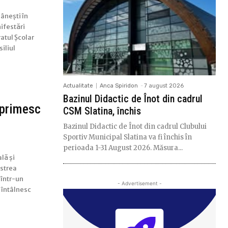
mânești în
ifestări
atul Școlar
iliul
Actualitate
Anca Spiridon
-
7 august 2026
Bazinul Didactic de Înot din cadrul
 primesc
CSM Slatina, închis
Bazinul Didactic de Înot din cadrul Clubului
Sportiv Municipal Slatina va fi închis în
perioada 1-31 August 2026. Măsura...
lă și
estrea
 într-un
- Advertisement -
e întâlnesc