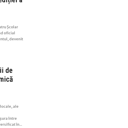
atru Școlar
d oficial
entul, devenit
ii de
amică
locale, ale
șura între
rsificat în...