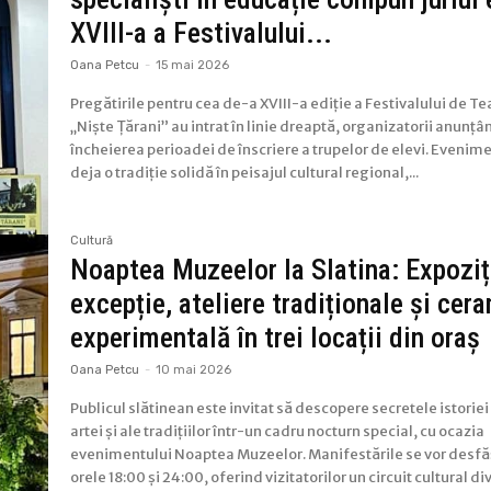
XVIII-a a Festivalului...
Oana Petcu
-
15 mai 2026
Pregătirile pentru cea de-a XVIII-a ediție a Festivalului de Te
„Niște Țărani” au intrat în linie dreaptă, organizatorii anunțân
încheierea perioadei de înscriere a trupelor de elevi. Evenim
deja o tradiție solidă în peisajul cultural regional,...
Cultură
Noaptea Muzeelor la Slatina: Expoziț
excepție, ateliere tradiționale și cer
experimentală în trei locații din oraș
Oana Petcu
-
10 mai 2026
Publicul slătinean este invitat să descopere secretele istoriei 
artei și ale tradițiilor într-un cadru nocturn special, cu ocazia
evenimentului Noaptea Muzeelor. Manifestările se vor desfă
orele 18:00 și 24:00, oferind vizitatorilor un circuit cultural dive