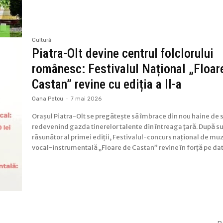
Cultură
Piatra-Olt devine centrul folclorului
românesc: Festivalul Național „Floar
Castan” revine cu ediția a II-a
Oana Petcu
-
7 mai 2026
Orașul Piatra-Olt se pregătește să îmbrace din nou haine de 
redevenind gazda tinerelor talente din întreaga țară. După s
răsunător al primei ediții, Festivalul-concurs național de mu
vocal-instrumentală „Floare de Castan” revine în forță pe dat