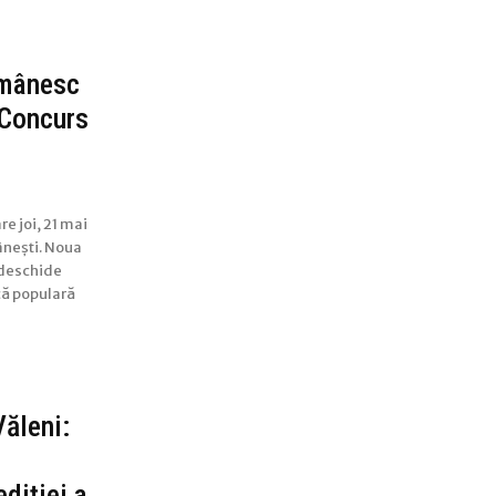
omânesc
-Concurs
e joi, 21 mai
ânești. Noua
 deschide
ică populară
Văleni:
ediției a