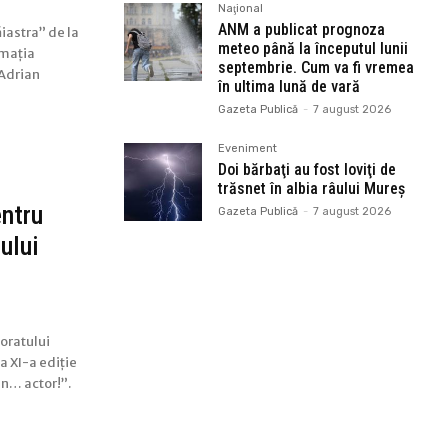
Naţional
ANM a publicat prognoza
iastra” de la
meteo până la începutul lunii
ormația
septembrie. Cum va fi vremea
„Adrian
în ultima lună de vară
Gazeta Publică
-
7 august 2026
Eveniment
Doi bărbaţi au fost loviţi de
trăsnet în albia râului Mureș
entru
Gazeta Publică
-
7 august 2026
ului
toratului
a XI-a ediție
un… actor!”.