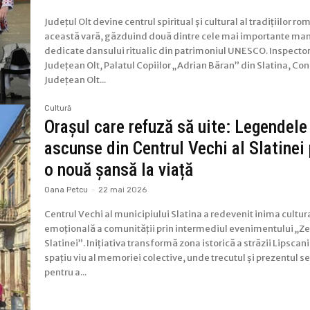
Județul Olt devine centrul spiritual și cultural al tradițiilor ro
această vară, găzduind două dintre cele mai importante man
dedicate dansului ritualic din patrimoniul UNESCO. Inspector
Județean Olt, Palatul Copiilor „Adrian Băran” din Slatina, Cons
Județean Olt...
Cultură
Orașul care refuză să uite: Legendele
ascunse din Centrul Vechi al Slatinei
o nouă șansă la viață
Oana Petcu
-
22 mai 2026
Centrul Vechi al municipiului Slatina a redevenit inima cultura
emoțională a comunității prin intermediul evenimentului „Z
Slatinei”. Inițiativa transformă zona istorică a străzii Lipscani
spațiu viu al memoriei colective, unde trecutul și prezentul s
pentru a...