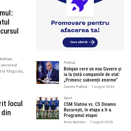
mul:
atul
ncursul
„Adrian
Politică
 Concursul
Bolojan cere un nou Guvern și
 la Târgu Jiu,
ia la țintă companiile de stat:
.
„Primesc subvenții enorme”
Gazeta Publică
-
7 august 2026
Sport
it locul
CSM Slatina vs. CS Dinamo
București, în etapa a II-a.
 din
Programul etapei
Anca Spiridon
-
7 august 2026