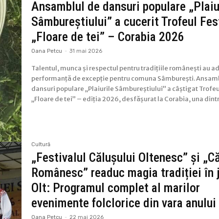
Ansamblul de dansuri populare „Plaiu
Sâmbureștiului” a cucerit Trofeul Fes
„Floare de tei” – Corabia 2026
Oana Petcu
-
31 mai 2026
Talentul, munca și respectul pentru tradițiile românești au a
performanță de excepție pentru comuna Sâmburești. Ansam
dansuri populare „Plaiurile Sâmbureștiului” a câștigat Trofeu
„Floare de tei” – ediția 2026, desfășurat la Corabia, una dintre
Cultură
„Festivalul Călușului Oltenesc” și „C
Românesc” readuc magia tradiției în 
Olt: Programul complet al marilor
evenimente folclorice din vara anulu
Oana Petcu
-
22 mai 2026