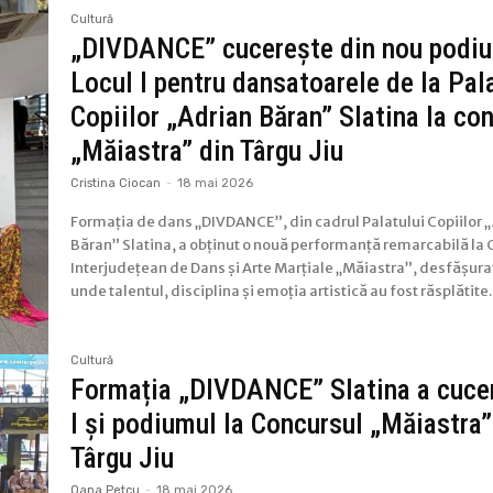
Cultură
„DIVDANCE” cucerește din nou podiu
Locul I pentru dansatoarele de la Pal
Copiilor „Adrian Băran” Slatina la co
„Măiastra” din Târgu Jiu
Cristina Ciocan
-
18 mai 2026
Formația de dans „DIVDANCE”, din cadrul Palatului Copiilor 
Băran” Slatina, a obținut o nouă performanță remarcabilă la
Interjudețean de Dans și Arte Marțiale „Măiastra”, desfășurat
unde talentul, disciplina și emoția artistică au fost răsplătite..
Cultură
Formația „DIVDANCE” Slatina a cucer
I și podiumul la Concursul „Măiastra”
Târgu Jiu
Oana Petcu
-
18 mai 2026