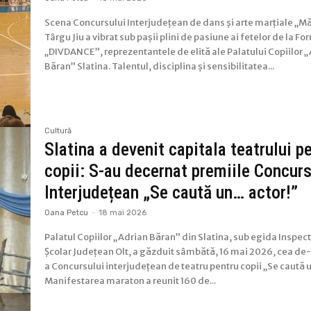
Scena Concursului Interjudețean de dans și arte marțiale „Mă
Târgu Jiu a vibrat sub pașii plini de pasiune ai fetelor de la F
„DIVDANCE”, reprezentantele de elită ale Palatului Copiilor 
Băran” Slatina. Talentul, disciplina și sensibilitatea...
Cultură
Slatina a devenit capitala teatrului p
copii: S-au decernat premiile Concurs
Interjudețean „Se caută un… actor!”
Oana Petcu
-
18 mai 2026
Palatul Copiilor „Adrian Băran” din Slatina, sub egida Inspec
Școlar Județean Olt, a găzduit sâmbătă, 16 mai 2026, cea de-
a Concursului interjudețean de teatru pentru copii „Se caută 
Manifestarea maraton a reunit 160 de...