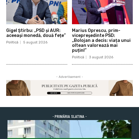
Gigel Știrbu: „PSD și AUR:
Marius Oprescu, prim-
aceeași monedă, două fețe”
vicepreședinte PSD:
„Bolojan a decis: viața unui
Politică
5 august 2026
oltean valorează mai
puțin!”
Politică
3 august 2026
- Advertisement -
- PRIMĂRIA SLATINA -