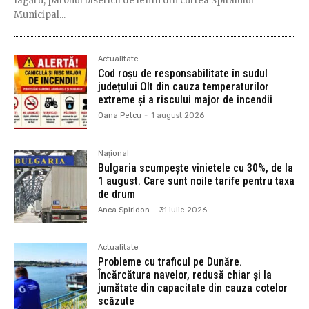
Iagăru, parohul bisericii de lemn din curtea Spitalului
Municipal...
Actualitate
Cod roșu de responsabilitate în sudul
județului Olt din cauza temperaturilor
extreme și a riscului major de incendii
Oana Petcu
-
1 august 2026
Naţional
Bulgaria scumpește vinietele cu 30%, de la
1 august. Care sunt noile tarife pentru taxa
de drum
Anca Spiridon
-
31 iulie 2026
Actualitate
Probleme cu traficul pe Dunăre.
Încărcătura navelor, redusă chiar și la
jumătate din capacitate din cauza cotelor
scăzute