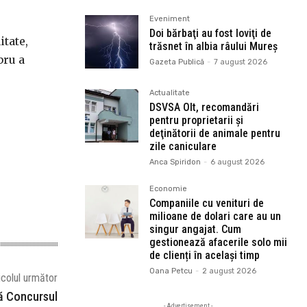
Eveniment
Doi bărbaţi au fost loviţi de
tate,
trăsnet în albia râului Mureș
bru a
Gazeta Publică
-
7 august 2026
Actualitate
DSVSA Olt, recomandări
pentru proprietarii şi
deţinătorii de animale pentru
zile caniculare
Anca Spiridon
-
6 august 2026
Economie
Companiile cu venituri de
milioane de dolari care au un
singur angajat. Cum
gestionează afacerile solo mii
de clienți în același timp
Oana Petcu
-
2 august 2026
icolul următor
ză Concursul
- Advertisement -