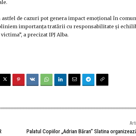
le.
 astfel de cazuri pot genera impact emoţional în comuni
liniem importanţa tratării cu responsabilitate şi echili
victima”, a precizat IPJ Alba.
Art
R
Palatul Copiilor „Adrian Băran” Slatina organizea