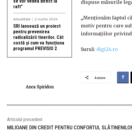
se vor vedea direct la
dispuse măsurile lega
raft”
„Menţionăm faptul că
Actualitate
2 martie 2026
motiv pentru care sub
SRI lansează un proiect
pentru prevenirea
informaţiilor privind 
radicalizării tinerilor. Cât
costă și cum va funcționa
programul PREVISIO 2
Sursă:
digi24.ro
Acțiune
Anca Spiridon
Articolul precedent
MILIOANE DIN CREDIT PENTRU CONFORTUL SLĂTINENILO