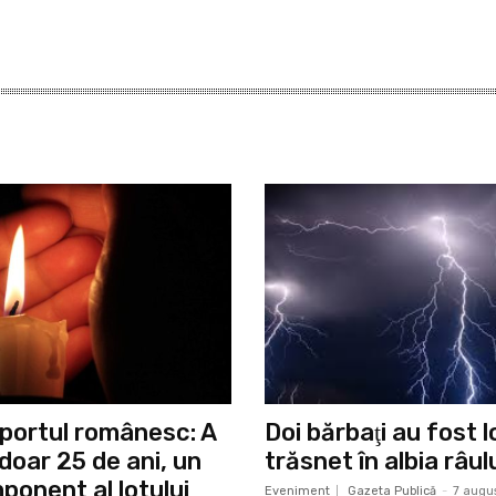
 sportul românesc: A
Doi bărbaţi au fost lo
 doar 25 de ani, un
trăsnet în albia râu
ponent al lotului
Eveniment
Gazeta Publică
-
7 augu