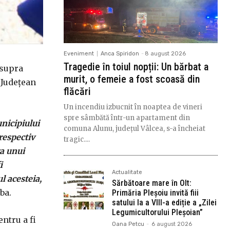
Eveniment
Anca Spiridon
-
8 august 2026
Tragedie în toiul nopții: Un bărbat a
asupra
murit, o femeie a fost scoasă din
 Judeţean
flăcări
Un incendiu izbucnit în noaptea de vineri
spre sâmbătă într-un apartament din
unicipiului
comuna Alunu, județul Vâlcea, s-a încheiat
 respectiv
tragic....
ra unui
i
Actualitate
l acesteia,
Sărbătoare mare în Olt:
ba.
Primăria Pleșoiu invită fiii
satului la a VIII-a ediție a „Zilei
Legumicultorului Pleșoian”
entru a fi
Oana Petcu
-
6 august 2026