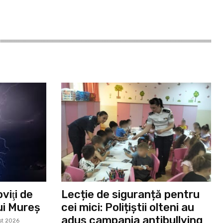
viţi de
Lecție de siguranță pentru
lui Mureș
cei mici: Polițiștii olteni au
adus campania antibullying
st 2026