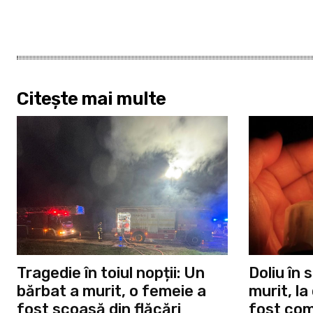
Citește mai multe
Tragedie în toiul nopții: Un
Doliu în
bărbat a murit, o femeie a
murit, la
fost scoasă din flăcări
fost com