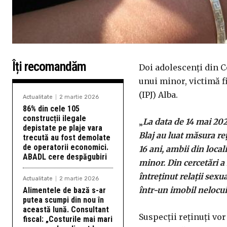
Îți recomandăm
Doi adolescenţi din Ce
unui minor, victimă fi
(IPJ) Alba.
Actualitate
2 martie 2026
86% din cele 105
construcții ilegale
„
La data de 14 mai 2026
depistate pe plaje vara
Blaj au luat măsura reţ
trecută au fost demolate
de operatorii economici.
16 ani, ambii din local
ABADL cere despăgubiri
minor. Din cercetări a 
întreţinut relaţii sexu
Actualitate
2 martie 2026
într-un imobil nelocuit
Alimentele de bază s-ar
putea scumpi din nou în
această lună. Consultant
Suspecţii reţinuţi vor
fiscal: „Costurile mai mari