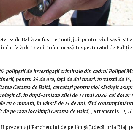
tatea de Baltă au fost reţinuţi, joi, pentru viol săvârşit 
ind o fată de 13 ani, informează Inspectoratul de Poliţie
, poliţiştii de investigaţii criminale din cadrul Poliţiei M
inerii, pentru 24 de ore, faţă de doi tineri, în vârstă de 14,
itatea Cetatea de Baltă, cercetaţi pentru viol săvârşit asup
reieşit că, în după-amiaza zilei de 13 mai 2026, cei doi ar f
ale cu o minoră, în vârstă de 13 de ani, fără consimţământu
 de pe raza localităţii Cetatea de Baltă
„, a transmis IPJ Al
 fi prezentaţi Parchetului de pe lângă Judecătoria Blaj, p