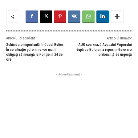
Articolul precedent
Articolul următor
Schimbare importantă în Codul Rutier.
AUR sesizează Avocatul Poporului
În ce situație șoferii nu vor mai fi
după ce Bolojan a repus în Guvern o
obligați să meargă la Poliție în 24 de
ordonanță de urgență
ore
- Advertisement -