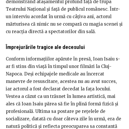
demonstrând atașamentul profund față de trupa
Teatrului Național și față de publicul românesc. Într-
un interviu acordat în urmă cu câțiva ani, actorul
mărturisea că nimic nu se compară cu magia scenei și
cu reacția directă a spectatorilor din sală.
Împrejurările tragice ale decesului
Conform informațiilor apărute în presă, Ioan Isaiu s-
ar fi stins din viață în timpul unor filmări la Cluj-
Napoca. Deși echipajele medicale au încercat
manevre de resuscitare, acestea nu au avut succes,
iar actorul a fost declarat decedat la fața locului.
Vestea a căzut ca un trăsnet în lumea artistică, mai
ales că Ioan Isaiu părea să fie în plină formă fizică și
profesională. Ultima sa postare pe rețelele de
socializare, datată cu doar câteva zile în urmă, era de
natură politică și reflecta preocuparea sa constantă