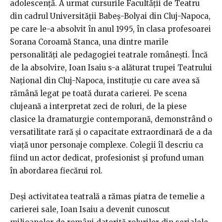
adolescență. A urmat cursurile Facultății de Teatru
din cadrul Universității Babeș-Bolyai din Cluj-Napoca,
pe care le-a absolvit în anul 1995, în clasa profesoarei
Sorana Coroamă Stanca, una dintre marile
personalități ale pedagogiei teatrale românești. Încă
de la absolvire, Ioan Isaiu s-a alăturat trupei Teatrului
Național din Cluj-Napoca, instituție cu care avea să
rămână legat pe toată durata carierei. Pe scena
clujeană a interpretat zeci de roluri, de la piese
clasice la dramaturgie contemporană, demonstrând o
versatilitate rară și o capacitate extraordinară de a da
viață unor personaje complexe. Colegii îl descriu ca
fiind un actor dedicat, profesionist și profund uman
în abordarea fiecărui rol.
Deși activitatea teatrală a rămas piatra de temelie a
carierei sale, Ioan Isaiu a devenit cunoscut