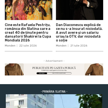
Cine este Rafaela Pestrițu,
Dan Diaconescu explică de
românca din Slatina care a
ce nu s-a însurat niciodată.
creat 40 de ținute pentru
A avut avere și un salariu
dansatorii Shakirei la Cupa
uriaș la OTV, dar niciodată
Mondială 2026
o soție
Monden
22 iulie 2026
Monden
21 iulie 2026
- Advertisement -
- PRIMĂRIA SLATINA -