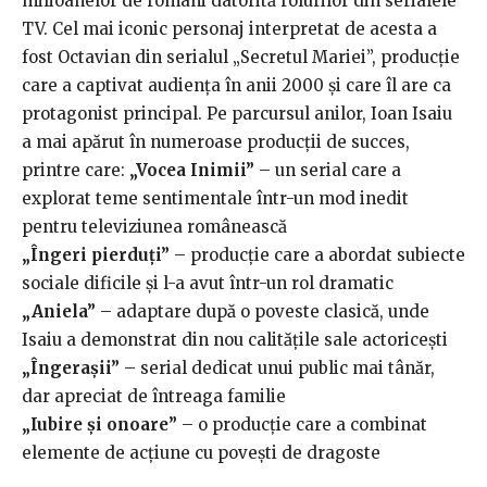
milioanelor de români datorită rolurilor din serialele
TV. Cel mai iconic personaj interpretat de acesta a
fost Octavian din serialul „Secretul Mariei”, producție
care a captivat audiența în anii 2000 și care îl are ca
protagonist principal. Pe parcursul anilor, Ioan Isaiu
a mai apărut în numeroase producții de succes,
printre care:
„Vocea Inimii”
– un serial care a
explorat teme sentimentale într-un mod inedit
pentru televiziunea românească
„Îngeri pierduți”
– producție care a abordat subiecte
sociale dificile și l-a avut într-un rol dramatic
„Aniela”
– adaptare după o poveste clasică, unde
Isaiu a demonstrat din nou calitățile sale actoricești
„Îngerașii”
– serial dedicat unui public mai tânăr,
dar apreciat de întreaga familie
„Iubire și onoare”
– o producție care a combinat
elemente de acțiune cu povești de dragoste