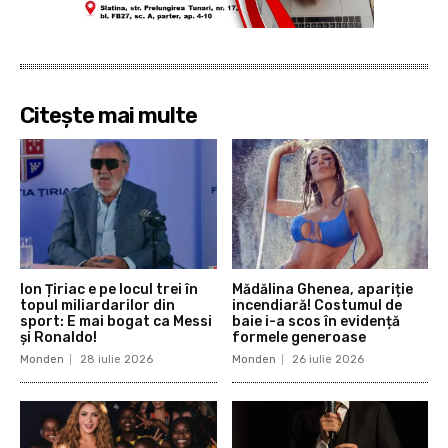
Citește mai multe
Ion Țiriac e pe locul trei în
Mădălina Ghenea, apariție
topul miliardarilor din
incendiară! Costumul de
sport: E mai bogat ca Messi
baie i-a scos în evidență
și Ronaldo!
formele generoase
Monden
28 iulie 2026
Monden
26 iulie 2026