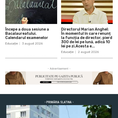
Începe a doua sesiune a
Directorul Marian Anghel:
Bacalaureatului.
În momentul în care renunț
Calendarul examenelor
la funcția de director, pierd
300 de lei pe lună, adică 10
Educație
3 august 2026
lei pe zi.Acesta e...
Educație
2 august 2026
- Advertisement -
- PRIMĂRIA SLATINA -