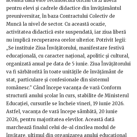
această dată este recunoscută oficial ca zi liberă
pentru elevi și cadrele didactice din învățământul
preuniversitar, în baza Contractului Colectiv de
Muncă la nivel de sector. Cu această ocazie,
activitatea didactică este suspendată, iar ziua liberă
nu implică recuperarea orelor ulterior. Potrivit legii:
„Se instituie Ziua Învăţătorului, manifestare festivă
educaţională, cu caracter naţional, apolitic şi cultural,
organizată anual pe data de 5 iunie. Ziua Învăţătorului
va fi sărbătorită în toate unităţile de învăţământ de
stat, particulare şi confesionale din sistemul
românesc.” Când începe vacanța de vară Conform
structurii anului școlar în curs, stabilite de Ministerul
Educației, cursurile se încheie vineri, 19 iunie 2026.
Astfel, vacanța de vară începe sâmbătă, 20 iunie
2026, pentru majoritatea elevilor. Această dată
marchează finalul celui de-al cincilea modul de
învățare, ultimul din organizarea anului educațional