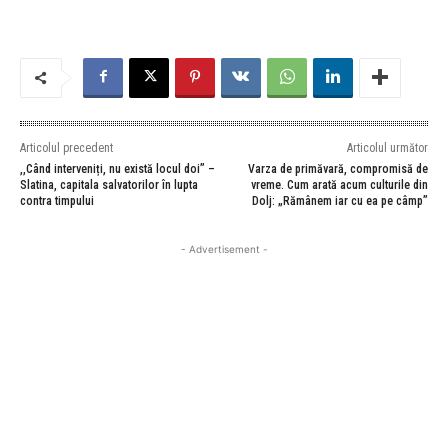
Articolul precedent
Articolul următor
,,Când interveniți, nu există locul doi” –
Varza de primăvară, compromisă de
Slatina, capitala salvatorilor în lupta
vreme. Cum arată acum culturile din
contra timpului
Dolj: „Rămânem iar cu ea pe câmp”
- Advertisement -