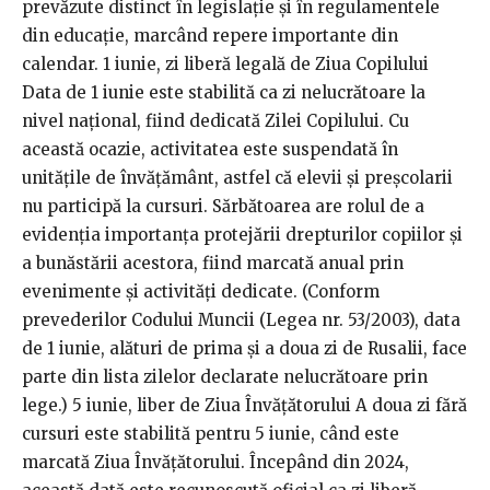
prevăzute distinct în legislație și în regulamentele
din educație, marcând repere importante din
calendar. 1 iunie, zi liberă legală de Ziua Copilului
Data de 1 iunie este stabilită ca zi nelucrătoare la
nivel național, fiind dedicată Zilei Copilului. Cu
această ocazie, activitatea este suspendată în
unitățile de învățământ, astfel că elevii și preșcolarii
nu participă la cursuri. Sărbătoarea are rolul de a
evidenția importanța protejării drepturilor copiilor și
a bunăstării acestora, fiind marcată anual prin
evenimente și activități dedicate. (Conform
prevederilor Codului Muncii (Legea nr. 53/2003), data
de 1 iunie, alături de prima și a doua zi de Rusalii, face
parte din lista zilelor declarate nelucrătoare prin
lege.) 5 iunie, liber de Ziua Învățătorului A doua zi fără
cursuri este stabilită pentru 5 iunie, când este
marcată Ziua Învățătorului. Începând din 2024,