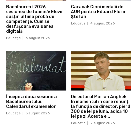
Bacalaureat 2026,
Caracal: Cinci medalii de
sesiunea de toamnă: Elevii
AUR pentru Eduard Florin
susțin ultima probă de
Ștefan
competențe. Cum se
Educație
4 august 2026
desfășoară evaluarea
digitală
Educație
6 august 2026
Începe a doua sesiune a
Directorul Marian Anghel:
Bacalaureatului.
În momentul în care renunț
Calendarul examenelor
la funcția de director, pierd
300 de lei pe lună, adică 10
Educație
3 august 2026
lei pe zi.Acesta e...
Educație
2 august 2026