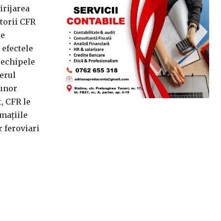
irijarea
ătorii CFR
de
 efectele
i echipele
gerul
 unor
, CFR le
rmaţiile
r feroviari