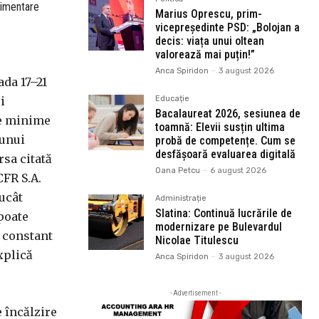
limentare
Marius Oprescu, prim-
.
vicepreședinte PSD: „Bolojan a
decis: viața unui oltean
valorează mai puțin!”
Anca Spiridon
-
3 august 2026
ada 17–21
i
Educație
Bacalaureat 2026, sesiunea de
le minime
toamnă: Elevii susțin ultima
 unui
probă de competențe. Cum se
desfășoară evaluarea digitală
rsa citată
Oana Petcu
-
6 august 2026
CFR S.A.
ucât
Administrație
Slatina: Continuă lucrările de
poate
modernizare pe Bulevardul
d constant
Nicolae Titulescu
xplică
Anca Spiridon
-
3 august 2026
- Advertisement -
e încălzire