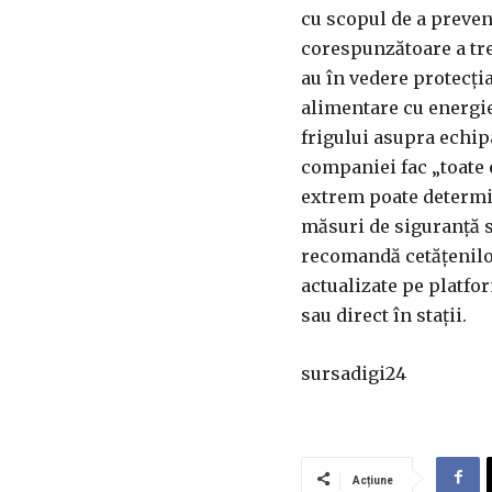
cu scopul de a preven
corespunzătoare a tre
au în vedere protecţia
alimentare cu energie
frigului asupra echipa
companiei fac „toate 
extrem poate determin
măsuri de siguranţă s
recomandă cetăţenilor 
actualizate pe platfor
sau direct în staţii.
sursadigi24
Acțiune