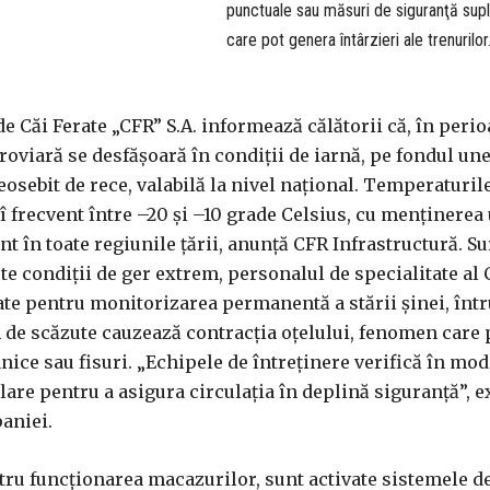
punctuale sau măsuri de siguranţă sup
care pot genera întârzieri ale trenurilor
 Căi Ferate „CFR” S.A. informează călătorii că, în perio
eroviară se desfăşoară în condiţii de iarnă, pe fondul une
eosebit de rece, valabilă la nivel naţional. Temperaturi
 frecvent între –20 şi –10 grade Celsius, cu menţinerea
t în toate regiunile ţării, anunţă CFR Infrastructură. Su
te condiţii de ger extrem, personalul de specialitate al 
ate pentru monitorizarea permanentă a stării şinei, într
de scăzute cauzează contracţia oţelului, fenomen care 
ice sau fisuri. „Echipele de întreţinere verifică în mo
ulare pentru a asigura circulaţia în deplină siguranţă”, e
aniei.
ntru funcţionarea macazurilor, sunt activate sistemele d