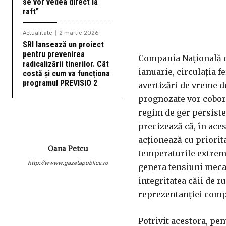
se vor vedea direct la
raft”
Actualitate
2 martie 2026
SRI lansează un proiect
pentru prevenirea
Compania Naţională de
radicalizării tinerilor. Cât
ianuarie, circulaţia f
costă și cum va funcționa
programul PREVISIO 2
avertizări de vreme d
prognozate vor coborî
regim de ger persisten
precizează că, în aces
acţionează cu priorit
Oana Petcu
temperaturile extrem 
http://wwww.gazetapublica.ro
genera tensiuni mecan
integritatea căii de r
reprezentanţiei comp
Potrivit acestora, pe