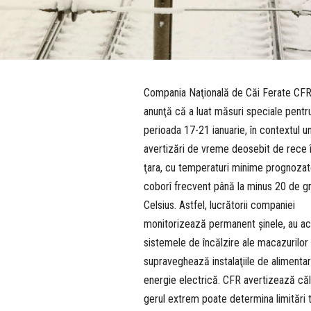
Compania Naţională de Căi Ferate CF
anunţă că a luat măsuri speciale pentr
perioada 17-21 ianuarie, în contextul u
avertizări de vreme deosebit de rece 
ţara, cu temperaturi minime prognozat
coborî frecvent până la minus 20 de g
Celsius. Astfel, lucrătorii companiei
monitorizează permanent şinele, au ac
sistemele de încălzire ale macazurilor 
supraveghează instalaţiile de alimenta
energie electrică. CFR avertizează căl
gerul extrem poate determina limitări 