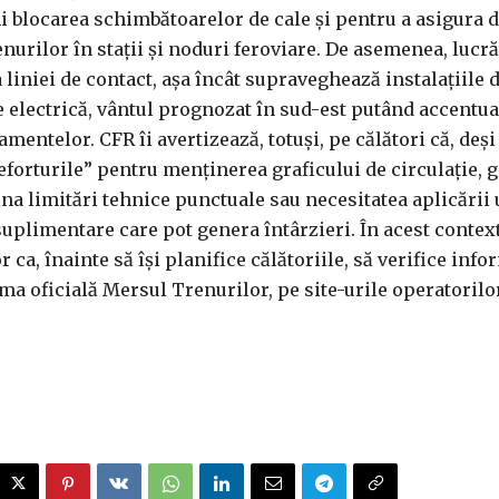
i blocarea schimbătoarelor de cale şi pentru a asigura d
nurilor în staţii şi noduri feroviare. De asemenea, lucr
 liniei de contact, aşa încât supraveghează instalaţiile 
 electrică, vântul prognozat în sud-est putând accentua
mentelor. CFR îi avertizează, totuşi, pe călători că, deş
eforturile” pentru menţinerea graficului de circulaţie, 
a limitări tehnice punctuale sau necesitatea aplicării
uplimentare care pot genera întârzieri. În acest context
ca, înainte să îşi planifice călătoriile, să verifice info
ma oficială Mersul Trenurilor, pe site-urile operatorilo