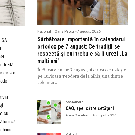
Naţional
Oana Petcu
-
7 august 2026
Sărbătoare importantă în calendarul
R SA
ortodox pe 7 august: Ce tradiții se
u
respectă și cui trebuie să îi urezi „La
nei
mulți ani”
în toată
În fiecare an, pe 7 august, biserica o cinstește
e ce vor
pe Cuvioasa Teodora de la Sihla, una dintre
rade
cele mai...
tivat
Actualitate
şi
CAO, apel către cetățeni
re cu
Anca Spiridon
-
4 august 2026
ătorii că
tehnice
Politică