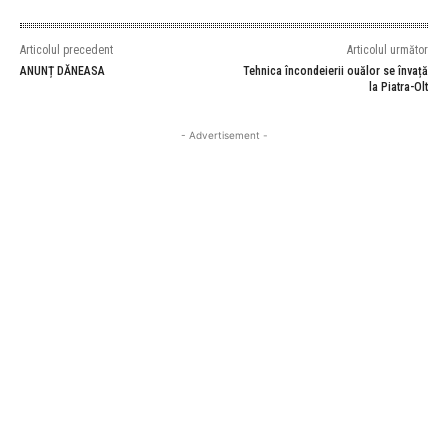
Articolul precedent
Articolul următor
ANUNȚ DĂNEASA
Tehnica încondeierii ouălor se învață
la Piatra-Olt
- Advertisement -