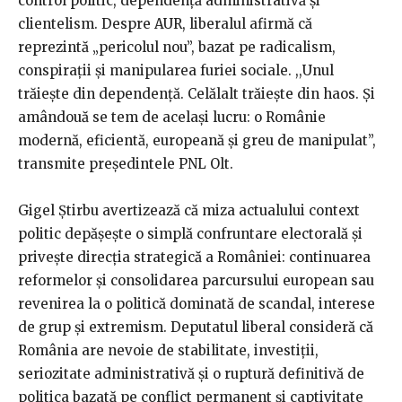
control politic, dependență administrativă și
clientelism. Despre AUR, liberalul afirmă că
reprezintă „pericolul nou”, bazat pe radicalism,
conspirații și manipularea furiei sociale. ,,Unul
trăiește din dependență. Celălalt trăiește din haos. Și
amândouă se tem de același lucru: o Românie
modernă, eficientă, europeană și greu de manipulat”,
transmite președintele PNL Olt.
Gigel Știrbu avertizează că miza actualului context
politic depășește o simplă confruntare electorală și
privește direcția strategică a României: continuarea
reformelor și consolidarea parcursului european sau
revenirea la o politică dominată de scandal, interese
de grup și extremism. Deputatul liberal consideră că
România are nevoie de stabilitate, investiții,
seriozitate administrativă și o ruptură definitivă de
politica bazată pe conflict permanent și captivitate