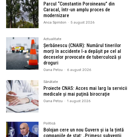
Parcul “Constantin Poroineanu” din
Caracal, într-un amplu proces de
modernizare
Anca Spiridon
-
5 august 2026
Actualitate
Şerbănescu (CNAIR): Numărul tinerilor
morţi în accidente l-a depăşit pe cel al
deceselor provocate de tuberculoză şi
droguri
Oana Petcu
-
6 august 2026
Sănătate
Proiecte CNAS: Acces mai larg la servicii
medicale și mai puţină birocraţie
Oana Petcu
-
1 august 2026
Politică
Bolojan cere un nou Guvern și ia la țintă
companiile de stat: „Primesc subvenții