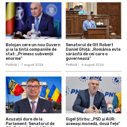
Bolojan cere un nou Guvern
Senatorul de Olt Robert
și ia la țintă companiile de
Daniel Ghiță: „România este
stat: „Primesc subvenții
sărăcită de cei care o
enorme”
guvernează”
Politică
7 august 2026
Politică
6 august 2026
Acuzații dure de la
Gigel Știrbu: „PSD și AUR:
Parlament: Senatorul de
aceeași monedă, două fețe”