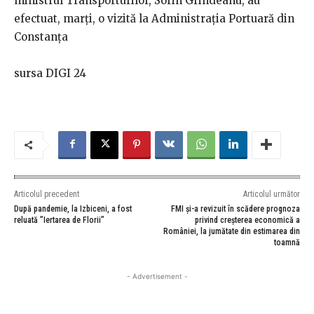
ministrul Transporturilor, Sorin Grindeanu, au
efectuat, marţi, o vizită la Administraţia Portuară din
Constanţa
sursa DIGI 24
Articolul precedent
Articolul următor
După pandemie, la Izbiceni, a fost
FMI și-a revizuit în scădere prognoza
reluată ”Iertarea de Florii”
privind creșterea economică a
României, la jumătate din estimarea din
toamnă
- Advertisement -