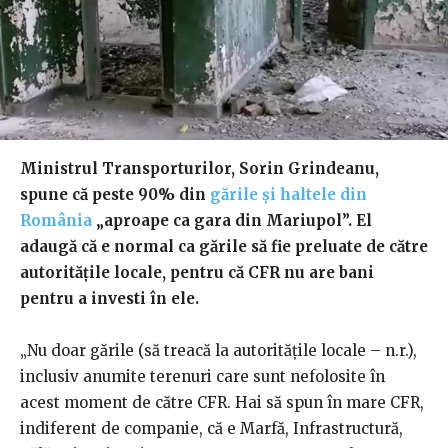
Ministrul Transporturilor, Sorin Grindeanu,
spune că peste 90% din
gările şi haltele din
România
„aproape ca gara din Mariupol”. El
adaugă că e normal ca gările să fie preluate de către
autorităţile locale, pentru că CFR nu are bani
pentru a investi în ele.
„Nu doar gările (să treacă la autorităţile locale – n.r.),
inclusiv anumite terenuri care sunt nefolosite în
acest moment de către CFR. Hai să spun în mare CFR,
indiferent de companie, că e Marfă, Infrastructură,