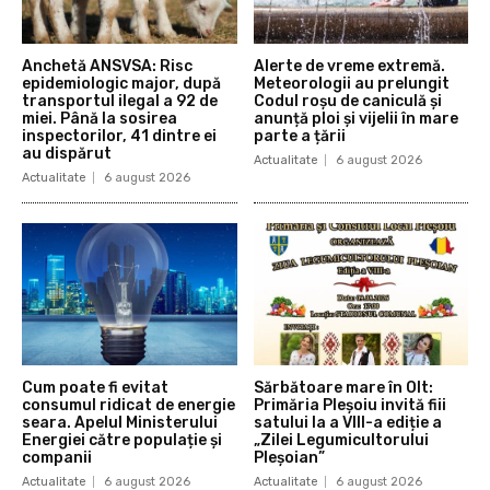
Anchetă ANSVSA: Risc
Alerte de vreme extremă.
epidemiologic major, după
Meteorologii au prelungit
transportul ilegal a 92 de
Codul roșu de caniculă și
miei. Până la sosirea
anunță ploi și vijelii în mare
inspectorilor, 41 dintre ei
parte a țării
au dispărut
Actualitate
6 august 2026
Actualitate
6 august 2026
Cum poate fi evitat
Sărbătoare mare în Olt:
consumul ridicat de energie
Primăria Pleșoiu invită fiii
seara. Apelul Ministerului
satului la a VIII-a ediție a
Energiei către populație și
„Zilei Legumicultorului
companii
Pleșoian”
Actualitate
6 august 2026
Actualitate
6 august 2026