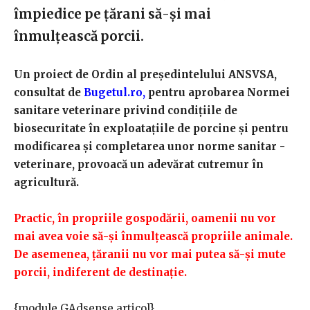
împiedice pe țărani să-și mai
înmulțească porcii.
Un proiect de Ordin al președintelului ANSVSA,
consultat de
Bugetul.ro,
pentru aprobarea Normei
sanitare veterinare privind condiţiile de
biosecuritate în exploataţiile de porcine şi pentru
modificarea şi completarea unor norme sanitar -
veterinare, provoacă un adevărat cutremur în
agricultură.
Practic, în propriile gospodării, oamenii nu vor
mai avea voie să-și înmulțească propriile animale.
De asemenea, țăranii nu vor mai putea să-și mute
porcii, indiferent de destinație.
{module GAdsense articol}