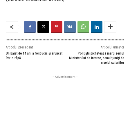
Articolul precedent
Articolul următor
Un băiat de 14 ani a fost ucis și aruncat
Poliţiştii pichetează marţi sediul
într-o râpă
Ministerului de Interne, nemulţumiţi de
nivelul salariilor
- Advertisement -