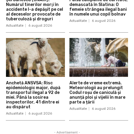
Numărul tinerilor morţi în
demascată în Slatina: O
accidente l-a depăşit pe cel
femeie strângea ilegal bani
al deceselor provocate de
în numele unui copil bolnav
tuberculoză şi droguri
Actualitate
6 august 2026
Actualitate
6 august 2026
Anchetă ANSVSA: Risc
Alerte de vreme extremă.
epidemiologic major, după
Meteorologii au prelungit
transportul ilegal a 92 de
Codul roșu de caniculă și
miei. Până la sosirea
anunță ploi și vijelii în mare
inspectorilor, 41 dintre ei
parte a țării
au dispărut
Actualitate
6 august 2026
Actualitate
6 august 2026
- Advertisement -