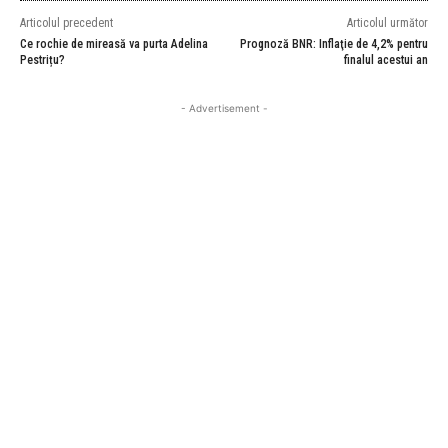
Articolul precedent
Articolul următor
Ce rochie de mireasă va purta Adelina
Prognoză BNR: Inflaţie de 4,2% pentru
Pestrițu?
finalul acestui an
- Advertisement -