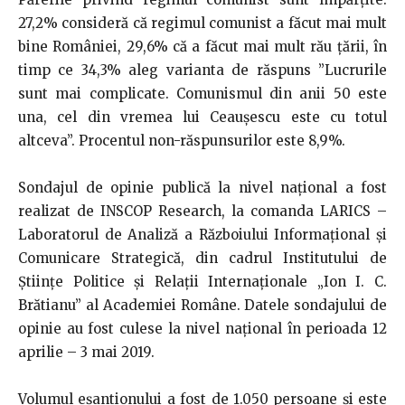
27,2% consideră că regimul comunist a făcut mai mult
bine României, 29,6% că a făcut mai mult rău țării, în
timp ce 34,3% aleg varianta de răspuns ”Lucrurile
sunt mai complicate. Comunismul din anii 50 este
una, cel din vremea lui Ceauşescu este cu totul
altceva”. Procentul non-răspunsurilor este 8,9%.
Sondajul de opinie publică la nivel național a fost
realizat de INSCOP Research, la comanda LARICS –
Laboratorul de Analiză a Războiului Informațional și
Comunicare Strategică, din cadrul Institutului de
Ştiinţe Politice şi Relaţii Internaţionale „Ion I. C.
Brătianu” al Academiei Române. Datele sondajului de
opinie au fost culese la nivel național în perioada 12
aprilie – 3 mai 2019.
Volumul eșantionului a fost de 1.050 persoane și este