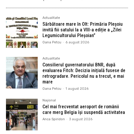
Actualitate
Sărbătoare mare în Olt: Primăria Pleșoiu
invită fiii satului la a VIII-a ediție a „Zilei
Legumicultorului Pleșoian”
Oana Petcu
-
6 august 2026
Actualitate
Consilierul guvernatorului BNR, după
evaluarea Fitch: Decizia inițială fusese de
retrogradare. Pericolul nu a trecut, e mai
mare
Oana Petcu
-
1 august 2026
Naţional
Cel mai frecventat aeroport de românii
care merg Belgia își suspendă activitatea
Anca Spiridon
-
3 august 2026