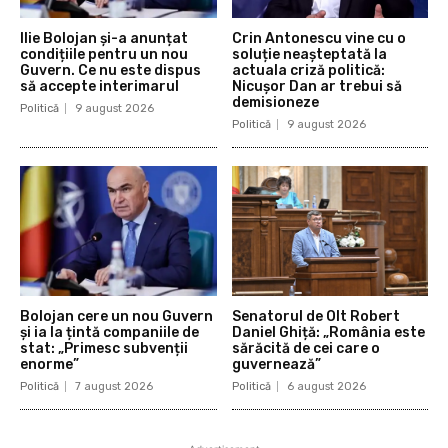
Ilie Bolojan și-a anunțat
Crin Antonescu vine cu o
condițiile pentru un nou
soluție neașteptată la
Guvern. Ce nu este dispus
actuala criză politică:
să accepte interimarul
Nicușor Dan ar trebui să
demisioneze
Politică
9 august 2026
Politică
9 august 2026
Bolojan cere un nou Guvern
Senatorul de Olt Robert
și ia la țintă companiile de
Daniel Ghiță: „România este
stat: „Primesc subvenții
sărăcită de cei care o
enorme”
guvernează”
Politică
7 august 2026
Politică
6 august 2026