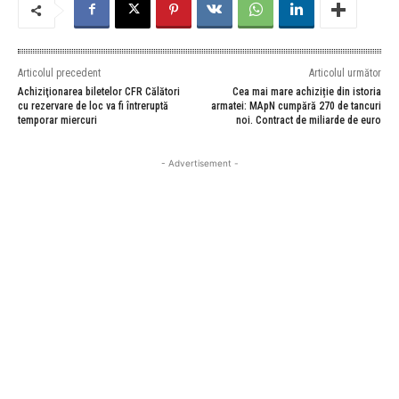
Articolul precedent
Articolul următor
Achiziţionarea biletelor CFR Călători
Cea mai mare achiziție din istoria
cu rezervare de loc va fi întreruptă
armatei: MApN cumpără 270 de tancuri
temporar miercuri
noi. Contract de miliarde de euro
- Advertisement -