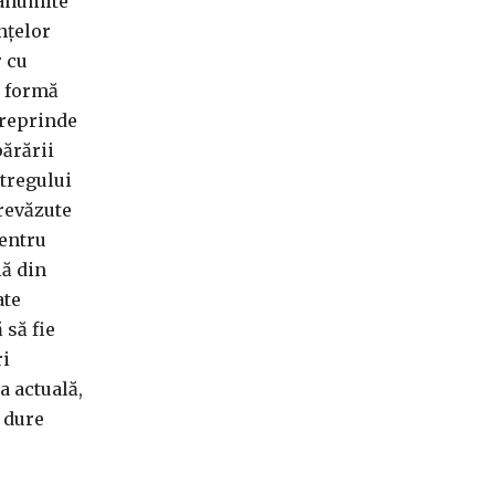
 anumite
nțelor
r cu
n formă
treprinde
părării
ntregului
prevăzute
pentru
lă din
ate
 să fie
ri
a actuală,
i dure