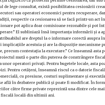
ția Digi24.ro că proiectul permite cesionarea, dar sub
ul de lege consultat, există posibilitatea cesionării crea
executori sau operatori economici pentru recuperare, da
diții, respectiv ca cesionarea să se facă printr-un act î
esionare pot aplica doar comisioane rezonabile și pot în
perare.” El subliniază însă importanța informării și a a
ntribuabilul are dreptul la o informare corectă asupra î
i implicațiile acestuia și are la dispoziție mecanisme 
e, precum contestația la executare.” Ce înseamnă asta 
roiectul mută o parte din puterea de constrângere fisca
 unor operatori privați. Pentru bugetele locale, asta po
i. Pentru cetățeni, înseamnă riscul ca o datorie fiscală
comercială, cu presiune, costuri suplimentare și execută
se află în dezbatere publică și poate fi modificat. În form
riilor către firme private reprezintă una dintre cele ma
fiscală locală din ultimii ani.