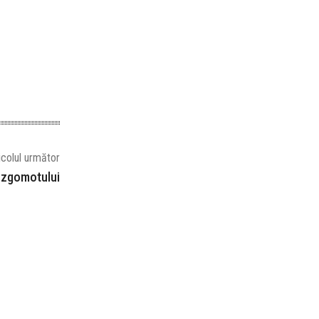
icolul următor
l zgomotului