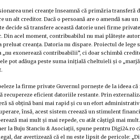
sionarea unei creanțe înseamnă că primăria transferă d
tre un alt creditor. Dacă o persoană are o amendă sau un
te decide să transfere această datorie unei firme privat
. Din acel moment, contribuabilul nu mai plătește autori
 a preluat creanța. Datoria nu dispare. Proiectul de lege
a „nu exonerează contribuabilii”, ci doar schimbă credito
le pot adăuga peste suma inițială cheltuieli și o „marjă 
t.
apeleze la firme private Guvernul pornește de la ideea că
ă recupereze eficient datoriile restante. Prin externali
eră să obțină bani mai rapid și cu un efort administrati
uperare, însă, acest sistem creează un stimulent financ
perează mai mult și mai repede, cu atât câștigă mai mult
ner la Buju Stanciu & Asociații, spune pentru Digi24.ro c
gal, dar avertizează că el nu este lipsit de pericole: „D