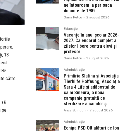
ne întoarcem la perioada
dinainte de 1989
Oana Petcu
-
2 august 2026
Educație
Vacanțe în anul școlar 2026-
oriile
2027. Calendarul complet al
zilelor libere pentru elevi și
uperare,
profesori
ți, 13
Oana Petcu
-
1 august 2026
terul
xele
Administrație
Primăria Slatina și Asociația
ate către
Tierhilfe Hoffnung, Asociația
Sara 4 Life și adăpostul de
câini Smeura, o nouă
campanie gratuită de
l să
sterilizare a câinilor și...
i pe
Anca Spiridon
-
7 august 2026
Administrație
Echipa PSD Olt alături de Ion