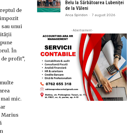
Belu la Sărbătoarea Lubeniței
de la Văleni
reptul de
Anca Spiridon
-
7 august 2026
 impozit
e sau unui
- Advertisement -
tății
 spune
rul. În
de profit”,
 multe
zarea
v mai mic.
iar
. Marius
ă
in