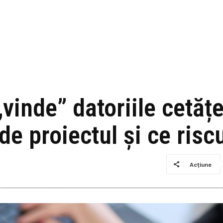
„vinde” datoriile cetățe
e proiectul și ce riscu
Acțiune