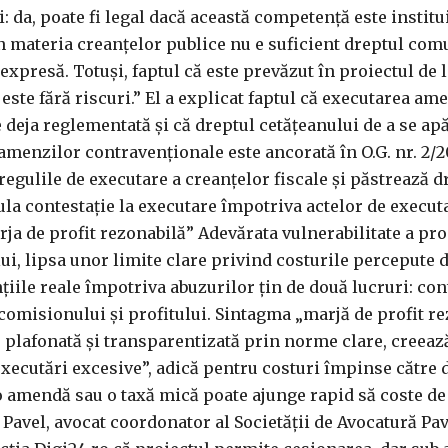
i: da, poate fi legal dacă această competență este institu
în materia creanțelor publice nu e suficient dreptul comu
expresă. Totuși, faptul că este prevăzut în proiectul de 
ste fără riscuri.” El a explicat faptul că executarea am
 deja reglementată și că dreptul cetățeanului de a se ap
menzilor contravenționale este ancorată în O.G. nr. 2/2
regulile de executare a creanțelor fiscale și păstrează d
ula contestație la executare împotriva actelor de executa
a de profit rezonabilă” Adevărata vulnerabilitate a pro
lui, lipsa unor limite clare privind costurile percepute 
țiile reale împotriva abuzurilor țin de două lucruri: con
 comisionului și profitului. Sintagma „marjă de profit r
 e plafonată și transparentizată prin norme clare, creeaz
xecutări excesive”, adică pentru costuri împinse către d
o amendă sau o taxă mică poate ajunge rapid să coste de
 Pavel, avocat coordonator al Societății de Avocatură Pav