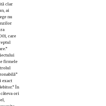
ită clar
n, ai
lege nu
enzilor
ăra
001, care
reptul
re.”
iectului
de firmele
trolul
ezonabilă”
ă exact
ebitor.” În
 câteva ori
el,