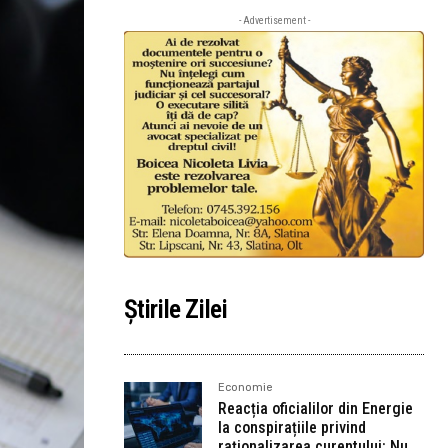
- Advertisement -
Știrile Zilei
Economie
Reacția oficialilor din Energie
la conspirațiile privind
raționalizarea curentului: Nu