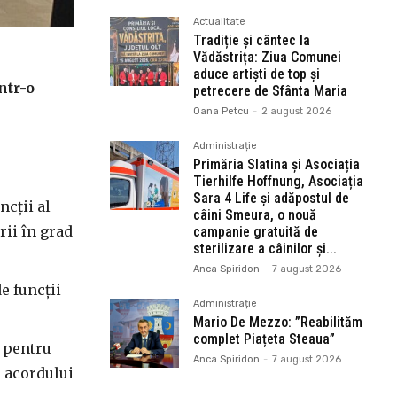
Actualitate
Tradiție și cântec la
Vădăstrița: Ziua Comunei
aduce artiști de top și
ntr-o
petrecere de Sfânta Maria
Oana Petcu
-
2 august 2026
Administrație
Primăria Slatina și Asociația
Tierhilfe Hoffnung, Asociația
Sara 4 Life și adăpostul de
ncții al
câini Smeura, o nouă
rii în grad
campanie gratuită de
sterilizare a câinilor și...
Anca Spiridon
-
7 august 2026
e funcții
Administrație
Mario De Mezzo: ”Reabilităm
complet Piațeta Steaua”
e pentru
Anca Spiridon
-
7 august 2026
a acordului