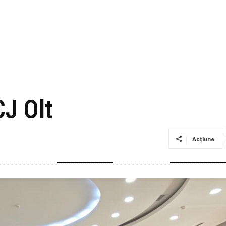
CJ Olt
Acțiune