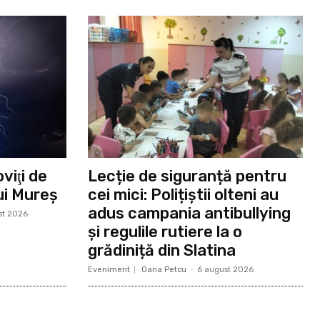
viţi de
Lecție de siguranță pentru
lui Mureș
cei mici: Polițiștii olteni au
adus campania antibullying
st 2026
și regulile rutiere la o
grădiniță din Slatina
Eveniment
Oana Petcu
-
6 august 2026