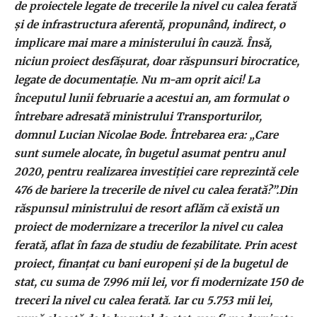
de proiectele legate de trecerile la nivel cu calea ferată
şi de infrastructura aferentă, propunând, indirect, o
implicare mai mare a ministerului în cauză. Însă,
niciun proiect desfăşurat, doar răspunsuri birocratice,
legate de documentaţie. Nu m-am oprit aici! La
începutul lunii februarie a acestui an, am formulat o
întrebare adresată ministrului Transporturilor,
domnul Lucian Nicolae Bode. Întrebarea era: „Care
sunt sumele alocate, în bugetul asumat pentru anul
2020, pentru realizarea investiţiei care reprezintă cele
476 de bariere la trecerile de nivel cu calea ferată?”.Din
răspunsul ministrului de resort aflăm că există un
proiect de modernizare a trecerilor la nivel cu calea
ferată, aflat în faza de studiu de fezabilitate. Prin acest
proiect, finanţat cu bani europeni şi de la bugetul de
stat, cu suma de 7.996 mii lei, vor fi modernizate 150 de
treceri la nivel cu calea ferată. Iar cu 5.753 mii lei,