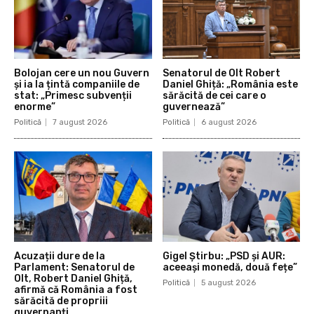
Bolojan cere un nou Guvern
Senatorul de Olt Robert
și ia la țintă companiile de
Daniel Ghiță: „România este
stat: „Primesc subvenții
sărăcită de cei care o
enorme”
guvernează”
Politică
7 august 2026
Politică
6 august 2026
Acuzații dure de la
Gigel Știrbu: „PSD și AUR:
Parlament: Senatorul de
aceeași monedă, două fețe”
Olt, Robert Daniel Ghiță,
Politică
5 august 2026
afirmă că România a fost
sărăcită de propriii
guvernanți