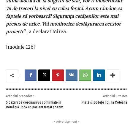
sumă alocată de la bugetul de stat, vor fi modernizate
76 de treceri la nivel cu calea ferată. Acum rămâne ca
faptele să vorbească! Siguranţa cetăţenilor este mai
presus de orice. Voi monitoriza desfăşurarea acestor
proiecte
”
, a declarat Mirea.
{module 126}
Articolul precedent
Articolul următor
5 cazuri de coronavirus confirmate în
Piaţă şi podeţe noi, la Coteana
România. Încă un pacient testat pozitiv
- Advertisement -