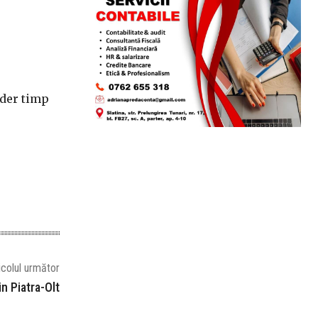
ider timp
icolul următor
in Piatra-Olt