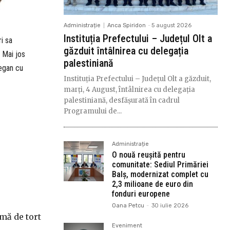
Administrație
Anca Spiridon
-
5 august 2026
Instituția Prefectului – Județul Olt a
i sa
găzduit întâlnirea cu delegația
 Mai jos
palestiniană
vegan cu
Instituția Prefectului – Județul Olt a găzduit,
marți, 4 August, întâlnirea cu delegația
palestiniană, desfășurată în cadrul
Programului de...
Administrație
O nouă reușită pentru
comunitate: Sediul Primăriei
Balș, modernizat complet cu
2,3 milioane de euro din
fonduri europene
Oana Petcu
-
30 iulie 2026
rmă de tort
Eveniment