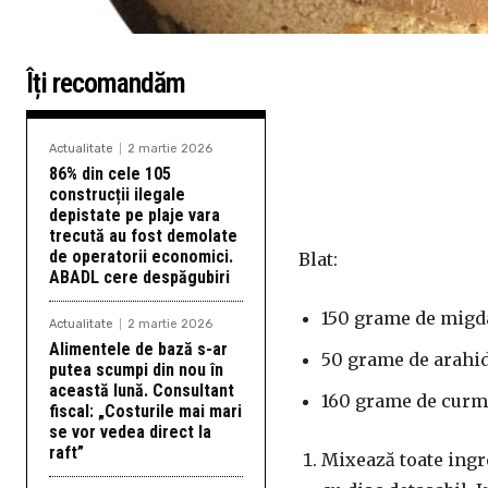
Îți recomandăm
Actualitate
2 martie 2026
86% din cele 105
construcții ilegale
depistate pe plaje vara
trecută au fost demolate
de operatorii economici.
Blat:
ABADL cere despăgubiri
150 grame de migd
Actualitate
2 martie 2026
Alimentele de bază s-ar
50 grame de arahi
putea scumpi din nou în
această lună. Consultant
160 grame de curm
fiscal: „Costurile mai mari
se vor vedea direct la
raft”
Mixează toate ingre