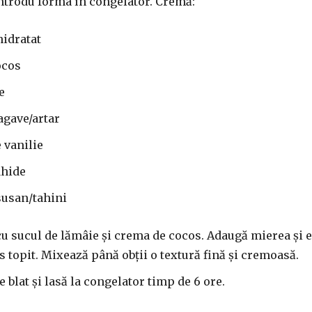
Introdu forma în congelator. Cremă:
hidratat
ocos
e
agave/artar
e vanilie
ahide
susan/tahini
cu sucul de lămâie și crema de cocos. Adaugă mierea și e
s topit. Mixează până obții o textură fină și cremoasă.
blat și lasă la congelator timp de 6 ore.