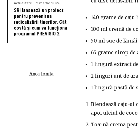
cu disc detasabil. 
Actualitate
2 martie 2026
SRI lansează un proiect
pentru prevenirea
140 grame de caju 
radicalizării tinerilor. Cât
costă și cum va funcționa
100 ml cremă de c
programul PREVISIO 2
50 ml suc de lămâi
65 grame sirop de 
1 lingură extract d
Anca Ionita
2 linguri unt de ar
1 lingură pastă de 
Blendează caju-ul 
apoi uleiul de coco
Toarnă crema peste 