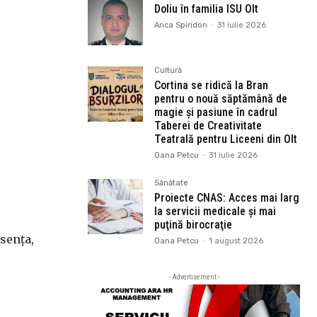
Doliu în familia ISU Olt
Anca Spiridon
-
31 iulie 2026
Cultură
Cortina se ridică la Bran
pentru o nouă săptămână de
magie și pasiune în cadrul
Taberei de Creativitate
Teatrală pentru Liceeni din Olt
Oana Petcu
-
31 iulie 2026
Sănătate
Proiecte CNAS: Acces mai larg
la servicii medicale și mai
puţină birocraţie
sența,
Oana Petcu
-
1 august 2026
- Advertisement -