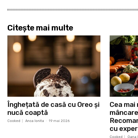
Citește mai multe
Înghețată de casă cu Oreo și
Cea mai 
nucă coaptă
mâncare 
Recomand
Cooked
Anca Ionita
-
19 mai 2026
cu exper
Cooked
Oana 