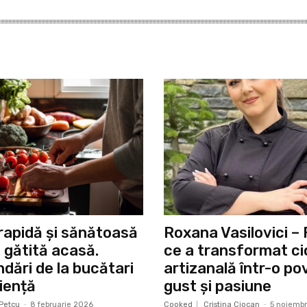
rapidă și sănătoasă
Roxana Vasilovici –
gătită acasă.
ce a transformat ci
ări de la bucătari
artizanală într-o p
iență
gust și pasiune
Petcu
-
8 februarie 2026
Cooked
Cristina Ciocan
-
5 noiembr