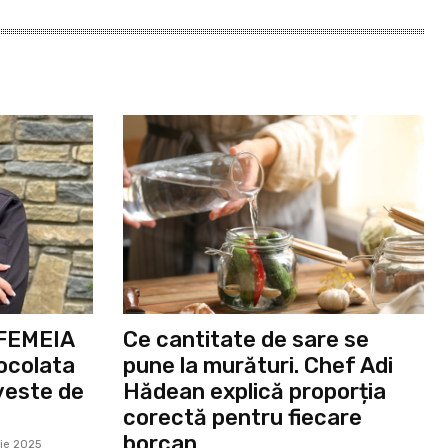
 FEMEIA
Ce cantitate de sare se
ocolata
pune la murături. Chef Adi
oveste de
Hădean explică proporția
corectă pentru fiecare
borcan
ie 2025