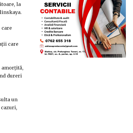
toare, la
Ilinskaya.
 care
ații care
 amorțită,
ând dureri
sulta un
 cazuri,