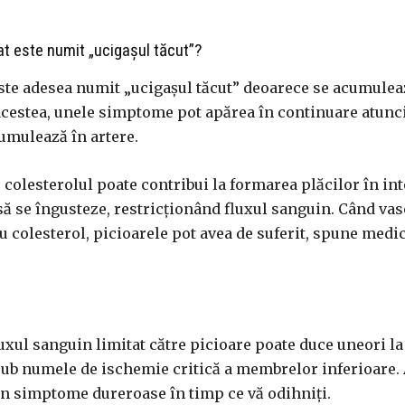
at este numit „ucigașul tăcut”?
este adesea numit „ucigașul tăcut” deoarece se acumulea
acestea, unele simptome pot apărea în continuare atunc
umulează în artere.
 colesterolul poate contribui la formarea plăcilor în int
 să se îngusteze, restricționând fluxul sanguin. Când vas
u colesterol, picioarele pot avea de suferit, spune medic
ă
luxul sanguin limitat către picioare poate duce uneori la
ub numele de ischemie critică a membrelor inferioare. 
in simptome dureroase în timp ce vă odihniți.