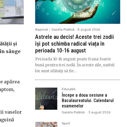
Naţional
Gazeta Publică
-
8 august 2026
Astrele au decis! Aceste trei zodii
își pot schimba radical viața în
tății și
perioada 10-16 august
 în sânge
Perioada 10-16 august poate fi una foarte
bună pentru trei zodii. În aceste zile, nativii
lor sunt sfătuiți să fie...
te apărea
imptom,
Educație
Începe a doua sesiune a
Bacalaureatului. Calendarul
examenelor
ii vaselor
Gazeta Publică
-
3 august 2026
anguină
Sport