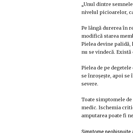
„Unul dintre semnele 
nivelul picioarelor, c
Pe lângă durerea în r
modifică starea memb
Pielea devine palidă, 
nu se vindecă. Există
Pielea de pe degetele
se înroșește, apoi se
severe.
Toate simptomele de 
medic. Ischemia criti
amputarea poate fi n
Simptome neobişnuite al