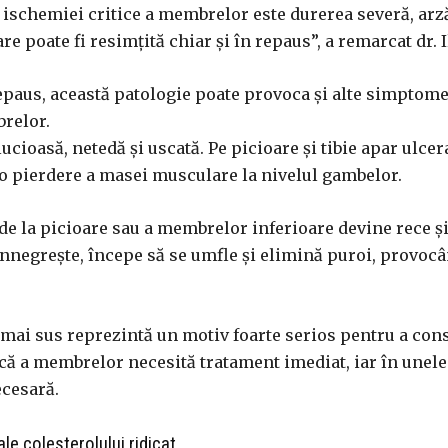
ischemiei critice a membrelor este durerea severă, arză
are poate fi resimțită chiar și în repaus”, a remarcat dr. 
epaus, această patologie poate provoca și alte simptome
relor.
lucioasă, netedă și uscată. Pe picioare și tibie apar ulcer
 o pierdere a masei musculare la nivelul gambelor.
 de la picioare sau a membrelor inferioare devine rece și
 înnegrește, începe să se umfle și elimină puroi, provoc
mai sus reprezintă un motiv foarte serios pentru a con
că a membrelor necesită tratament imediat, iar în unele
ecesară.
e colesterolului ridicat