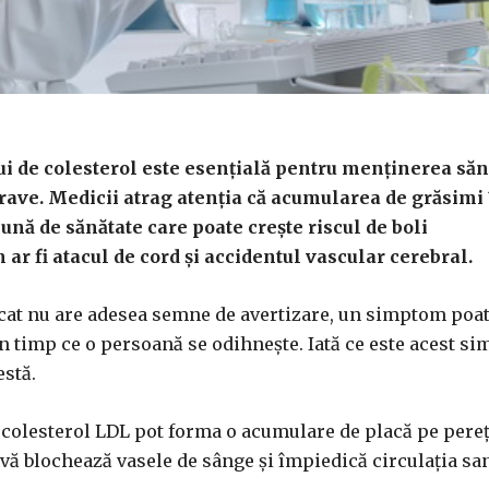
i de colesterol este esențială pentru menținerea sănă
rave. Medicii atrag atenţia că acumularea de grăsimi
nă de sănătate care poate crește riscul de boli
ar fi atacul de cord și accidentul vascular cerebral.
icat nu are adesea semne de avertizare, un simptom poa
 în timp ce o persoană se odihnește. Iată ce este acest s
stă.
e colesterol LDL pot forma o acumulare de placă pe pereț
 vă blochează vasele de sânge și împiedică circulația s