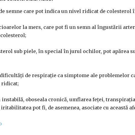
 de semne care pot indica un nivel ridicat de colesterol 
cioarelor la mers, care pot fi un semn al îngustării arte
colesterol;
erol sub piele, în special în jurul ochilor, pot apărea 
 dificultăți de respirație ca simptome ale problemelor c
 ridicat;
instabilă, oboseala cronică, umflarea feței, transpirați
iritabilitatea pot fi, de asemenea, asociate cu această af
o