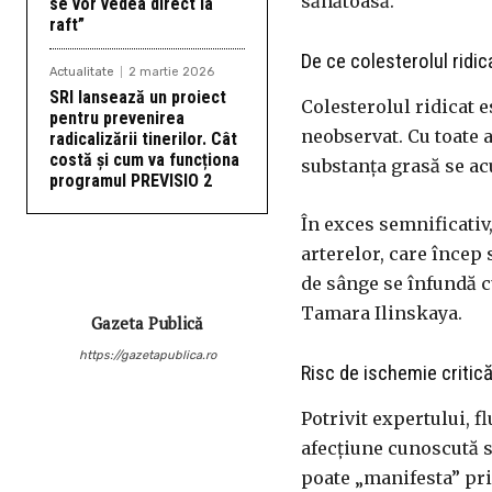
sănătoasă.
se vor vedea direct la
raft”
De ce colesterolul ridic
Actualitate
2 martie 2026
SRI lansează un proiect
Colesterolul ridicat 
pentru prevenirea
neobservat. Cu toate 
radicalizării tinerilor. Cât
costă și cum va funcționa
substanța grasă se ac
programul PREVISIO 2
În exces semnificativ,
arterelor, care încep
de sânge se înfundă c
Tamara Ilinskaya.
Gazeta Publică
https://gazetapublica.ro
Risc de ischemie critic
Potrivit expertului, f
afecțiune cunoscută s
poate „manifesta” pr