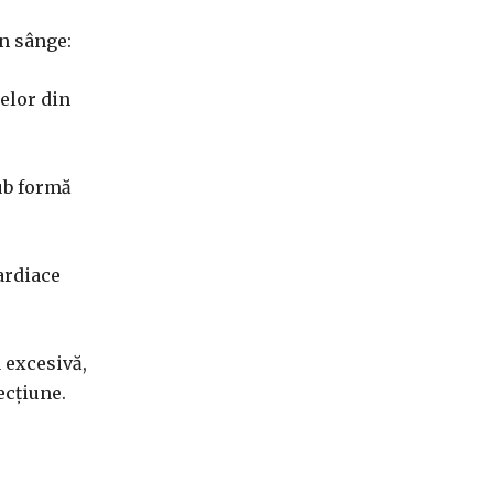
în sânge:
relor din
sub formă
ardiace
a excesivă,
ecțiune.