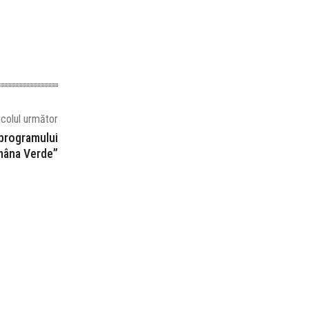
icolul următor
l programului
mâna Verde”