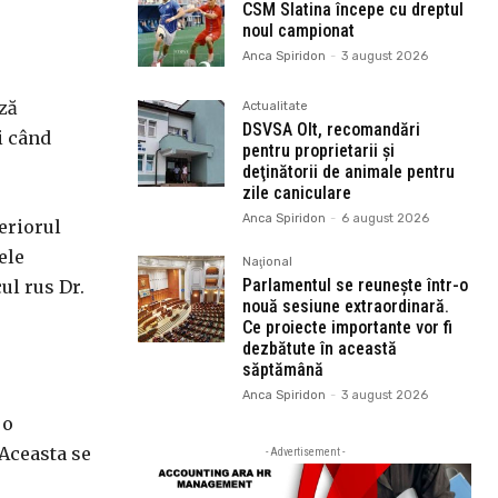
CSM Slatina începe cu dreptul
noul campionat
Anca Spiridon
-
3 august 2026
ză
Actualitate
DSVSA Olt, recomandări
i când
pentru proprietarii şi
deţinătorii de animale pentru
zile caniculare
Anca Spiridon
-
6 august 2026
eriorul
ele
Naţional
Parlamentul se reunește într-o
ul rus Dr.
nouă sesiune extraordinară.
Ce proiecte importante vor fi
dezbătute în această
săptămână
Anca Spiridon
-
3 august 2026
 o
Aceasta se
- Advertisement -