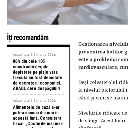
Îți recomandăm
Gestionarea nivelulu
prevenirea bolilor g
Actualitate
2 martie 2026
este o problemă comu
86% din cele 105
construcții ilegale
cardiovasculare, cum 
depistate pe plaje vara
trecută au fost demolate
Deși colesterolul rid
de operatorii economici.
ABADL cere despăgubiri
la nivelul piciorului
când și cum se manife
Actualitate
2 martie 2026
Alimentele de bază s-ar
putea scumpi din nou în
Nivelurile ridicate d
această lună. Consultant
de sânge. Acest lucru
fiscal: „Costurile mai mari