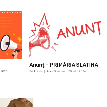
Anunț – PRIMĂRIA SLATINA
e 2026
Publicitate
Anca Spiridon
-
20 iulie 2026