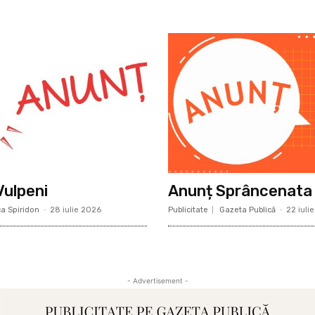
Vulpeni
Anunț Sprâncenata
a Spiridon
-
28 iulie 2026
Publicitate
Gazeta Publică
-
22 iuli
- Advertisement -