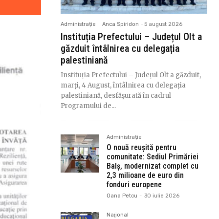
Administrație
Anca Spiridon
-
5 august 2026
Instituția Prefectului – Județul Olt a
găzduit întâlnirea cu delegația
palestiniană
Instituția Prefectului – Județul Olt a găzduit,
marți, 4 August, întâlnirea cu delegația
palestiniană, desfășurată în cadrul
Programului de...
Administrație
O nouă reușită pentru
comunitate: Sediul Primăriei
Balș, modernizat complet cu
2,3 milioane de euro din
fonduri europene
Oana Petcu
-
30 iulie 2026
Naţional