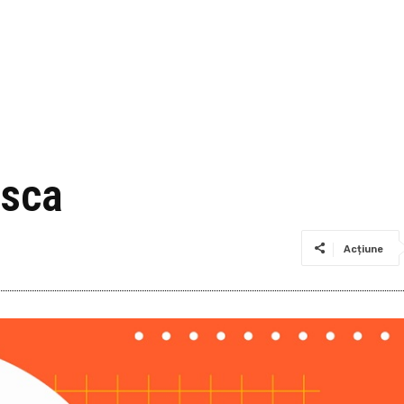
asca
Acțiune