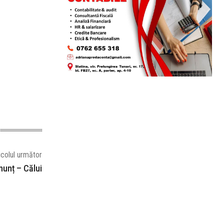
icolul următor
nunț – Călui