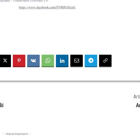
Art
ii
A
- Advertisement -