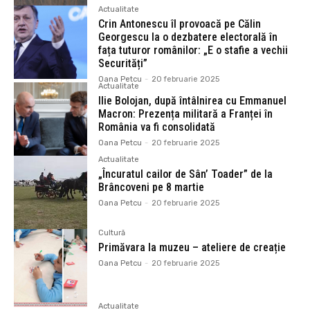
Actualitate
Crin Antonescu îl provoacă pe Călin
Georgescu la o dezbatere electorală în
fața tuturor românilor: „E o stafie a vechii
Securități”
Oana Petcu
-
20 februarie 2025
Actualitate
Ilie Bolojan, după întâlnirea cu Emmanuel
Macron: Prezența militară a Franței în
România va fi consolidată
Oana Petcu
-
20 februarie 2025
Actualitate
„Încuratul cailor de Sân’ Toader” de la
Brâncoveni pe 8 martie
Oana Petcu
-
20 februarie 2025
Cultură
Primăvara la muzeu – ateliere de creație
Oana Petcu
-
20 februarie 2025
Actualitate