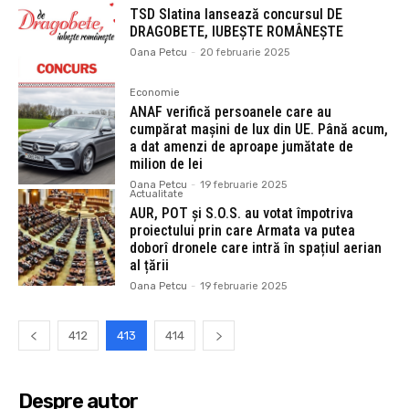
TSD Slatina lansează concursul DE
DRAGOBETE, IUBEȘTE ROMÂNEȘTE
Oana Petcu
-
20 februarie 2025
Economie
ANAF verifică persoanele care au
cumpărat mașini de lux din UE. Până acum,
a dat amenzi de aproape jumătate de
milion de lei
Oana Petcu
-
19 februarie 2025
Actualitate
AUR, POT și S.O.S. au votat împotriva
proiectului prin care Armata va putea
doborî dronele care intră în spațiul aerian
al țării
Oana Petcu
-
19 februarie 2025
412
413
414
Despre autor