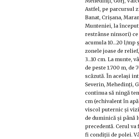
Mehedinţi, Gorj, Vâlc
Astfel, pe parcursul 
Banat, Crişana, Maram
Munteniei, la început 
restrânse ninsori) ce
acumula 10…20 l/mp şi
zonele joase de relief
3…10 cm. La munte, vân
de peste 1.700 m, de 7
scăzută. În acelaşi in
Severin, Mehedinţi, G
continua să ningă tem
cm (echivalent în apă 
viscol puternic şi viz
de duminică şi până l
precedentă. Cerul va 
fi condiţii de polei.