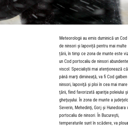
Meteorologii au emis duminică un Cod
de ninsori și lapoviță pentru mai multe
țării, în timp ce zona de munte este v
un Cod portocaliu de ninsori abundente
viscol. Specialiștii mai atenționează că
până marţi dimineaţă, va fi Cod galben
ninsori, lapoviţă şi ploi în cea mai mare
ţării, fiind favorizată apariţia poleiului ş
gheţuşului. În zona de munte a judeţel
Severin, Mehedinţi, Gorj şi Hunedoara 
portocaliu de ninsori. În Bucureşti,
temperaturile sunt în scădere, va ploua 