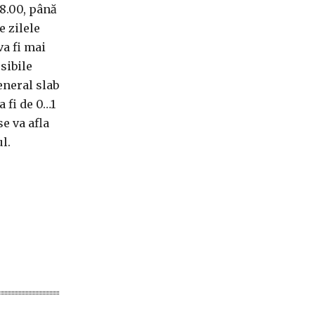
 8.00, până
e zilele
va fi mai
sibile
eneral slab
 fi de 0…1
se va afla
l.