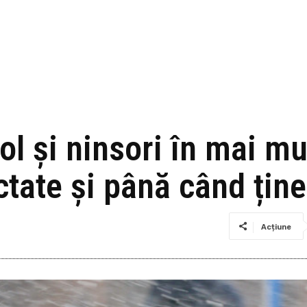
l și ninsori în mai mul
tate și până când ține
Acțiune