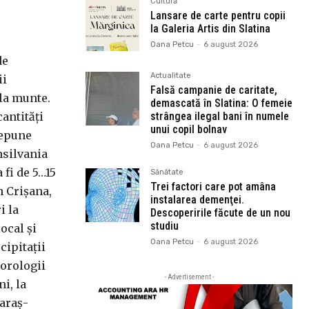
Cultură
Lansare de carte pentru copii
la Galeria Artis din Slatina
Oana Petcu
-
6 august 2026
de
Actualitate
ii
Falsă campanie de caritate,
 la munte.
demascată în Slatina: O femeie
cantităţi
strângea ilegal bani în numele
unui copil bolnav
depune
Oana Petcu
-
6 august 2026
nsilvania
 fi de 5…15
Sănătate
Trei factori care pot amâna
n Crişana,
instalarea demenţei.
i la
Descoperirile făcute de un nou
studiu
ocal şi
Oana Petcu
-
6 august 2026
cipitaţii
eorologii
- Advertisement -
i, la
Caraş-