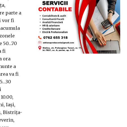
ţa,
re parte a
 vor fi
r acumula
 zonele
de 50…70
 fi
a ora
 munte a
rea va fi
25…30
i
 10.00,
, Iaşi,
 Bistriţa-
everin,