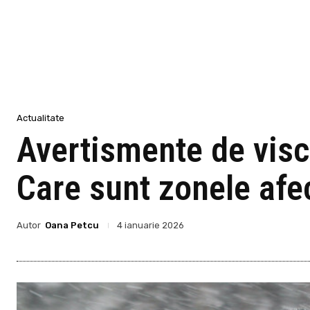
Actualitate
Avertismente de visco
Care sunt zonele afec
Autor
Oana Petcu
4 ianuarie 2026