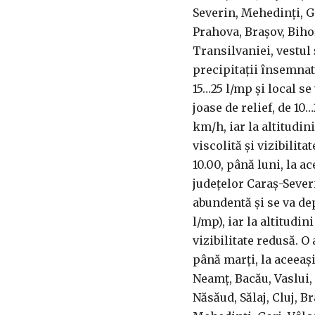
Severin, Mehedinţi, G
Prahova, Braşov, Biho
Transilvaniei, vestul 
precipitaţii însemnat
15…25 l/mp şi local s
joase de relief, de 10
km/h, iar la altitudi
viscolită şi vizibilit
10.00, până luni, la a
judeţelor Caraş-Sever
abundentă şi se va de
l/mp), iar la altitudin
vizibilitate redusă. O 
până marţi, la aceeaşi
Neamţ, Bacău, Vaslui, 
Năsăud, Sălaj, Cluj, B