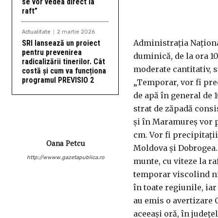
se vor vedea direct la
raft”
Actualitate
2 martie 2026
Administraţia Naţion
SRI lansează un proiect
pentru prevenirea
duminică, de la ora 10
radicalizării tinerilor. Cât
moderate cantitativ, s
costă și cum va funcționa
programul PREVISIO 2
„Temporar, vor fi prec
de apă în general de 
strat de zăpadă consi
şi în Maramureş vor p
cm. Vor fi precipitaţi
Oana Petcu
Moldova şi Dobrogea. 
http://wwww.gazetapublica.ro
munte, cu viteze la ra
temporar viscolind ni
în toate regiunile, ia
au emis o avertizare C
aceeaşi oră, în judeţe