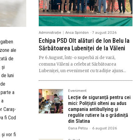
Administrație
Anca Spiridon
-
7 august 2026
Echipa PSD Olt alături de Ion Belu la
 galben
Sărbătoarea Lubeniței de la Văleni
 zone ale
Pe 6 August, într-o superbă zi de vară,
izată de
comuna Văleni a celebrat Sărbătoarea
 și
Lubeniței, un eveniment cu tradiție ajuns...
 de luni
 de
Eveniment
 parte a
Lecție de siguranță pentru cei
i a
mici: Polițiștii olteni au adus
or Caraş-
campania antibullying și
regulile rutiere la o grădiniță
va fi Cod
din Slatina
Oana Petcu
-
6 august 2026
şi vor fi