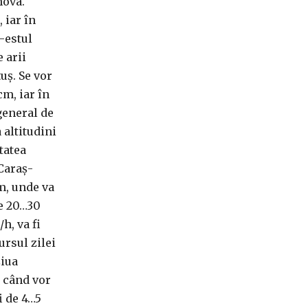
hova.
 iar în
-estul
e arii
uş. Se vor
m, iar în
 general de
 altitudini
tatea
 Caraş-
m, unde va
de 20…30
h, va fi
ursul zilei
ziua
, când vor
i de 4…5