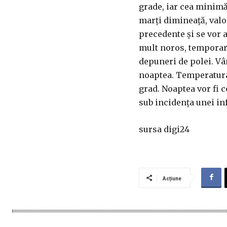
grade, iar cea minimă 
marţi dimineaţă, valo
precedente şi se vor 
mult noros, temporar v
depuneri de polei. Vâ
noaptea. Temperatura 
grad. Noaptea vor fi c
sub incidenţa unei in
sursa digi24
Acțiune