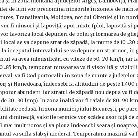
ea şi în zona montană a judeţelor Argeş, Dâmboviţa, Pra
zilei de luni vor predomina ninsorile în zonele de munte,
ureş, Transilvania, Moldova, nordul Olteniei şi în nord
vor fi ninsori şi lapoviţă, apoi mixte (ploi, lapoviţă şi p
 vor favoriza local depuneri de polei şi formarea de gheţ
 local se va depune strat de zăpadă, la munte de 10…20 c
, la începutul intervalului se va depune un strat nou, în
tul va avea intensificări cu viteze de 50…70 km/h, iar la
0…85 km/h, temporar ninsoarea va fi viscolită şi vizibili
terval, va fi Cod portocaliu în zona de munte a judeţelor
orj şi Hunedoara, îndeosebi la altitudini de peste 1.400 
porar abundent, iar stratul de zăpadă nou depus va fi 
de 20…30 l/mp). În zona înaltă vor fi rafale de 80…90 km/
ibilitate redusă. În zona municipiului Bucureşti, pe parc
uni dimineaţă, valorile termice vor scădea uşor faţă de 
fi mai mult noros şi va ploua îndeosebi seara şi noaptea
 Vântul va sufla slab şi moderat. Temperatura maximă va f