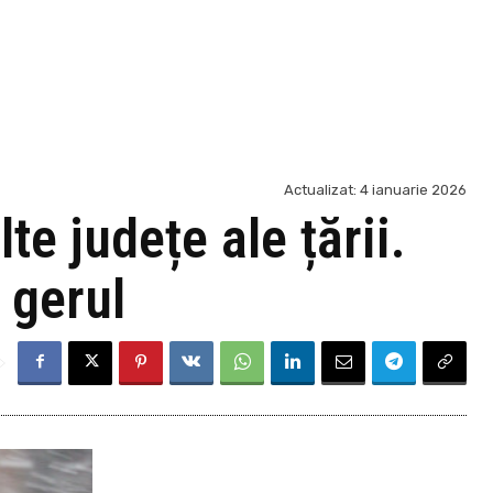
Actualizat:
4 ianuarie 2026
te județe ale țării.
 gerul