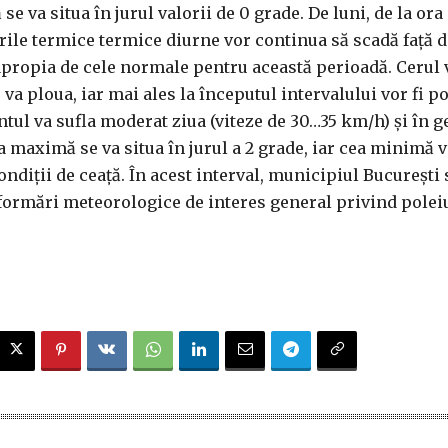
se va situa în jurul valorii de 0 grade. De luni, de la ora
rile termice termice diurne vor continua să scadă faţă d
apropia de cele normale pentru această perioadă. Cerul 
a ploua, iar mai ales la începutul intervalului vor fi po
ntul va sufla moderat ziua (viteze de 30…35 km/h) şi în g
maximă se va situa în jurul a 2 grade, iar cea minimă va
ondiţii de ceaţă. În acest interval, municipiul Bucureşti 
formări meteorologice de interes general privind poleiu