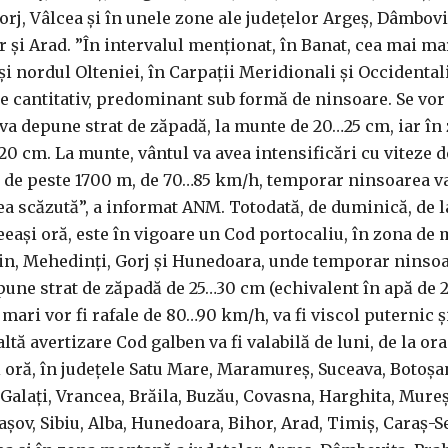
orj, Vâlcea şi în unele zone ale judeţelor Argeş, Dâmbovi
r şi Arad. ”În intervalul menţionat, în Banat, cea mai ma
şi nordul Olteniei, în Carpaţii Meridionali şi Occidentali
e cantitativ, predominant sub formă de ninsoare. Se vo
e va depune strat de zăpadă, la munte de 20…25 cm, iar în
…20 cm. La munte, vântul va avea intensificări cu viteze 
ni de peste 1700 m, de 70…85 km/h, temporar ninsoarea va
atea scăzută”, a informat ANM. Totodată, de duminică, de l
ceeaşi oră, este în vigoare un Cod portocaliu, în zona de
in, Mehedinţi, Gorj şi Hunedoara, unde temporar ninsoa
pune strat de zăpadă de 25…30 cm (echivalent în apă de 
i mari vor fi rafale de 80…90 km/h, va fi viscol puternic ş
altă avertizare Cod galben va fi valabilă de luni, de la ora
 oră, în judeţele Satu Mare, Maramureş, Suceava, Botoşani
Galaţi, Vrancea, Brăila, Buzău, Covasna, Harghita, Mureş,
raşov, Sibiu, Alba, Hunedoara, Bihor, Arad, Timiş, Caraş-S