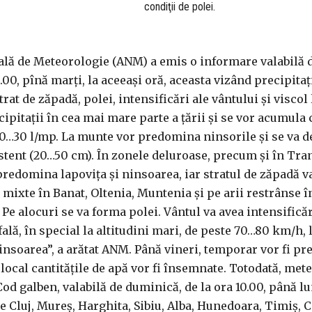
condiţii de polei.
ală de Meteorologie (ANM) a emis o informare valabilă 
.00, pînă marţi, la aceeaşi oră, aceasta vizând precipitaţ
trat de zăpadă, polei, intensificări ale vântului şi viscol
ipitaţii în cea mai mare parte a ţării şi se vor acumula 
10…30 l/mp. La munte vor predomina ninsorile şi se va 
stent (20…50 cm). În zonele deluroase, precum şi în Tra
redomina lapoviţa şi ninsoarea, iar stratul de zăpadă va
i mixte în Banat, Oltenia, Muntenia şi pe arii restrânse î
Pe alocuri se va forma polei. Vântul va avea intensificăr
fală, în special la altitudini mari, de peste 70…80 km/h, l
nsoarea”, a arătat ANM. Până vineri, temporar vor fi pre
r local cantităţile de apă vor fi însemnate. Totodată, met
od galben, valabilă de duminică, de la ora 10.00, până lun
le Cluj, Mureş, Harghita, Sibiu, Alba, Hunedoara, Timiş, 