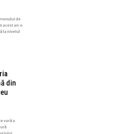
xamenului de
n acest an: o
 la nivelul
ria
mă din
ceu
de vară a
gură
egiului