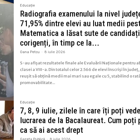
Educație
Radiografia examenului la nivel județ
71,95% dintre elevi au luat medii pes
Matematica a lăsat sute de candidaț
corigenți, în timp ce la...
Oana Petcu
-
8 iulie 2026
S-au afișat rezultatele finale ale Evaluării Naționale pentru a
clasei a VIII-a. Din totalul celor 2.566 de elevi înscriși în județ,
reușit să obțină medii mai mari sau egale cu 5, stabilind o rat
promovabilitate...
Educație
7, 8, 9 iulie, zilele în care îți poți ved
lucrarea de la Bacalaureat. Cum poți
ca să ai acest drept
Gazeta Publică
-
8 iulie 2026