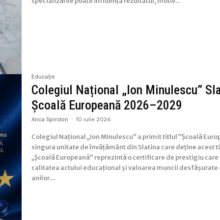
specializările poate influența rezultatul, motiv...
Educație
Colegiul Național „Ion Minulescu” Sl
Școală Europeană 2026–2029
Anca Spiridon
-
10 iulie 2026
Colegiul Național „Ion Minulescu” a primit titlul ”Școală Euro
singura unitate de învățământ din Slatina care deține acest tit
„Școală Europeană” reprezintă o certificare de prestigiu car
calitatea actului educațional și valoarea muncii desfășurate
anilor....