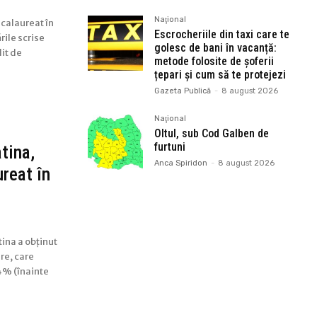
Naţional
acalaureat în
Escrocheriile din taxi care te
rile scrise
golesc de bani în vacanță:
it de
metode folosite de șoferii
țepari și cum să te protejezi
Gazeta Publică
-
8 august 2026
Naţional
Oltul, sub Cod Galben de
furtuni
tina,
Anca Spiridon
-
8 august 2026
reat în
ina a obținut
re, care
24% (înainte