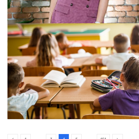
...
...