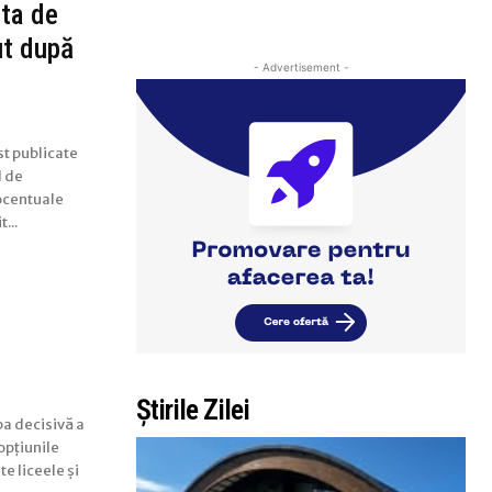
ata de
ut după
- Advertisement -
st publicate
l de
rocentuale
...
Știrile Zilei
apa decisivă a
opțiunile
e liceele și