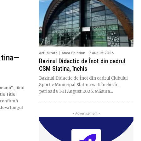
Actualitate
Anca Spiridon
-
7 august 2026
atina—
Bazinul Didactic de Înot din cadrul
CSM Slatina, închis
Bazinul Didactic de Înot din cadrul Clubului
Sportiv Municipal Slatina va fi închis în
peană”, fiind
perioada 1-31 August 2026. Măsura...
lu.Titlul
e confirmă
 de-a lungul
- Advertisement -