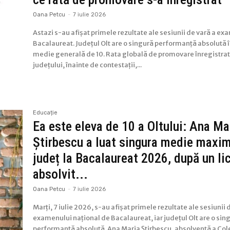
Oana Petcu
-
7 iulie 2026
Astazi s-au afișat primele rezultate ale sesiunii de vară a e
Bacalaureat. Județul Olt are o singură performanță absolută î
medie generală de 10. Rata globală de promovare înregistrată
județului, înainte de contestații,...
Educație
Ea este eleva de 10 a Oltului: Ana Ma
Știrbescu a luat singura medie maxi
județ la Bacalaureat 2026, după un li
absolvit...
Oana Petcu
-
7 iulie 2026
Marți, 7 iulie 2026, s-au afișat primele rezultate ale sesiunii 
examenului național de Bacalaureat, iar județul Olt are o sin
performanță absolută. Ana Maria Știrbescu, absolventă a Col