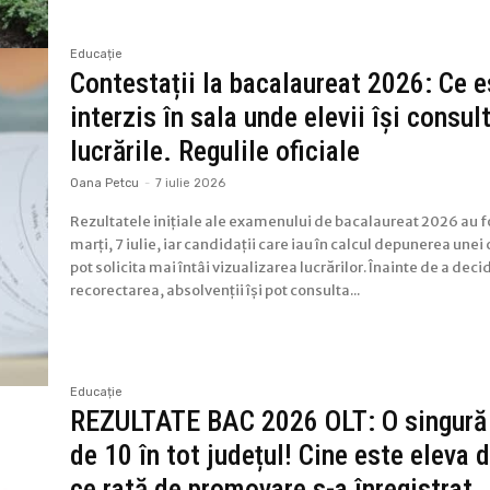
Educație
Contestații la bacalaureat 2026: Ce e
interzis în sala unde elevii își consul
lucrările. Regulile oficiale
Oana Petcu
-
7 iulie 2026
Rezultatele inițiale ale examenului de bacalaureat 2026 au f
marți, 7 iulie, iar candidații care iau în calcul depunerea unei
pot solicita mai întâi vizualizarea lucrărilor. Înainte de a dec
recorectarea, absolvenții își pot consulta...
Educație
REZULTATE BAC 2026 OLT: O singură
de 10 în tot județul! Cine este eleva d
ce rată de promovare s-a înregistrat