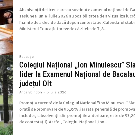
Absolvenții de liceu care au susținut examenul național de B
sesiunea iunie-iulie 2026 au posibilitatea de a vizualiza lucră
înainte de a decide dacă depun contestație. Calendarul stabil
Ministerul Educației prevede că zilele de 7, 8...
Educație
Colegiul Național „Ion Minulescu” Sla
lider la Examenul Național de Bacalau
județul Olt
Anca Spiridon
-
8 iulie 2026
Promoția curentă de la Colegiul Național ”Ion Minulescu” Slat
o rată de promovare de 95,35%, iar rata generală de promova
include și absolvenții din promoțiile anterioare, este de 93,
de contestații). Astfel, Colegiul Național „Ion...