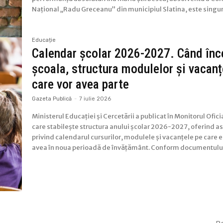
Național „Radu Greceanu” din municipiul Slatina, este singuru
Educație
Calendar școlar 2026-2027. Când înce
școala, structura modulelor și vacanț
care vor avea parte
Gazeta Publică
-
7 iulie 2026
Ministerul Educației și Cercetării a publicat în Monitorul Ofici
care stabilește structura anului școlar 2026-2027, oferind ast
privind calendarul cursurilor, modulele și vacanțele pe care el
avea în noua perioadă de învățământ. Conform documentului o