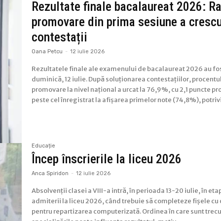
Rezultate finale bacalaureat 2026: R
promovare din prima sesiune a cresc
contestații
Oana Petcu
-
12 iulie 2026
Rezultatele finale ale examenului de bacalaureat 2026 au fo
duminică, 12 iulie. După soluționarea contestațiilor, procentu
promovare la nivel național a urcat la 76,9%, cu 2,1 puncte p
peste cel înregistrat la afișarea primelor note (74,8%), potrivit
Educație
Încep înscrierile la liceu 2026
Anca Spiridon
-
12 iulie 2026
Absolvenții clasei a VIII-a intră, în perioada 13-20 iulie, în et
admiterii la liceu 2026, când trebuie să completeze fișele cu 
pentru repartizarea computerizată. Ordinea în care sunt trecut