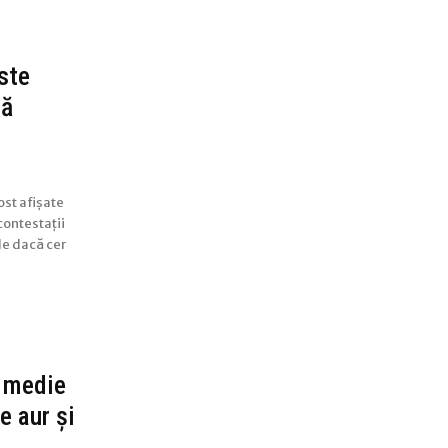
ste
tă
ost afișate
 contestații
ide dacă cer
 medie
e aur și