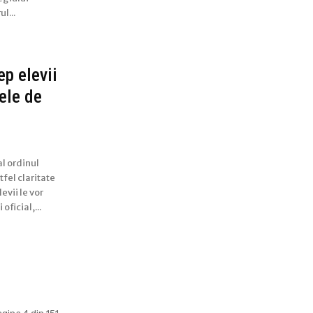
l...
p elevii
ele de
al ordinul
fel claritate
evii le vor
ficial,...