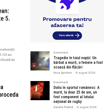
ean:
te 5.
i
bsolvenții
Eveniment
 1.721 au
Tragedie în toiul nopții: Un
ă finală de
bărbat a murit, o femeie a fost
scoasă din flăcări
Anca Spiridon
-
8 august 2026
Eveniment
ea
Doliu în sportul românesc: A
murit, la doar 25 de ani, un
 proceda
fost component al lotului
național de rugby
Gazeta Publică
-
8 august 2026