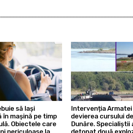
buie să lași
Intervenția Armatei
ă în mașină pe timp
devierea cursului d
ulă. Obiectele care
Dunăre. Specialiștii
ni periculoase la
detonat două explozi