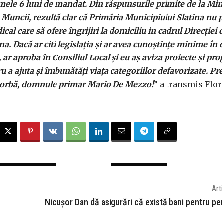
rimele 6 luni de mandat. Din răspunsurile primite de la Min
l Muncii, rezultă clar că Primăria Municipiului Slatina nu 
cal care să ofere îngrijiri la domiciliu in cadrul Direcției 
ina. Dacă ar citi legislația și ar avea cunoștințe minime î
, ar aproba în Consiliul Local și eu aș aviza proiecte și p
u a ajuta și îmbunătăți viața categoriilor defavorizate. Pr
vorbă, domnule primar Mario De Mezzo!
” a transmis Flo
Art
Nicușor Dan dă asigurări că există bani pentru pens