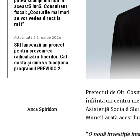
putea scumpi din nou în
această lună. Consultant
fiscal: „Costurile mai mari
se vor vedea direct la
raft”
Actualitate
2 martie 2026
SRI lansează un proiect
pentru prevenirea
radicalizării tinerilor. Cât
costă și cum va funcționa
programul PREVISIO 2
Prefectul de Olt, Cos
înființa un centru med
Anca Spiridon
Asistență Socială Sla
Muncii arată acest lu
”
O nouă investiție im