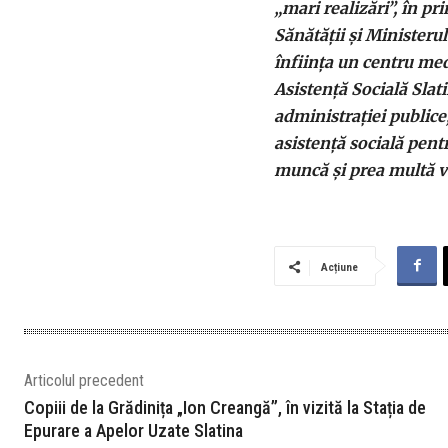
„mari realizări”, în p
Sănătății și Ministeru
înființa un centru medi
Asistență Socială Slat
administrației publice
asistență socială pentr
muncă și prea multă 
Acțiune
Articolul precedent
Copiii de la Grădinița „Ion Creangă”, în vizită la Stația de
Epurare a Apelor Uzate Slatina