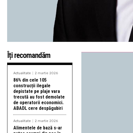
Îți recomandăm
Actualitate
2 martie 2026
86% din cele 105
construcții ilegale
depistate pe plaje vara
trecută au fost demolate
de operatorii economici.
ABADL cere despăgubiri
Actualitate
2 martie 2026
Alimentele de bază s-ar