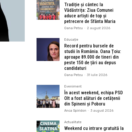
Tradiție și cântec la
Vădăstrița: Ziua Comunei
aduce artiști de top și
petrecere de Sfânta Maria
Oana Petcu
-
2 august 2026
Educație
Record pentru bursele de
studii în România. Oana Țoiu:
aproape 89.000 de tineri din
peste 150 de țări au depus
candidaturi
Oana Petcu
-
31 iulie 2026
Eveniment
În acest weekend, echipa PSD
Olt a fost alături de cetățenii
din Spineni și Poboru
Anca Spiridon
-
3 august 2026
Actualitate
Weekend cu intrare gratuită la