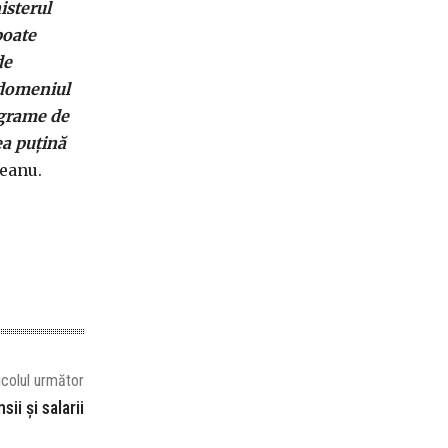
isterul
poate
de
n domeniul
rograme de
ea puțină
reanu.
icolul următor
ii și salarii