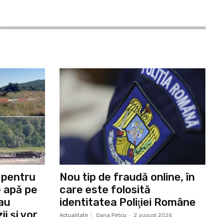
 pentru
Nou tip de fraudă online, în
e apă pe
care este folosită
 au
identitatea Poliţiei Române
i și vor
Actualitate
Oana Petcu
-
2 august 2026