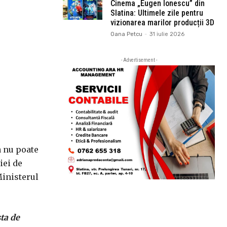
Cinema „Eugen Ionescu” din
Slatina: Ultimele zile pentru
vizionarea marilor producții 3D
Oana Petcu
-
31 iulie 2026
- Advertisement -
a nu poate
iei de
Ministerul
ta de