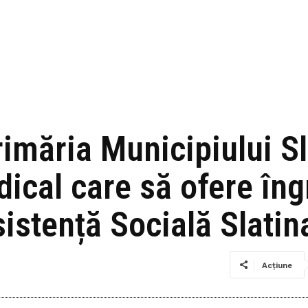
imăria Municipiului Sl
ical care să ofere îngri
sistență Socială Slatin
Acțiune