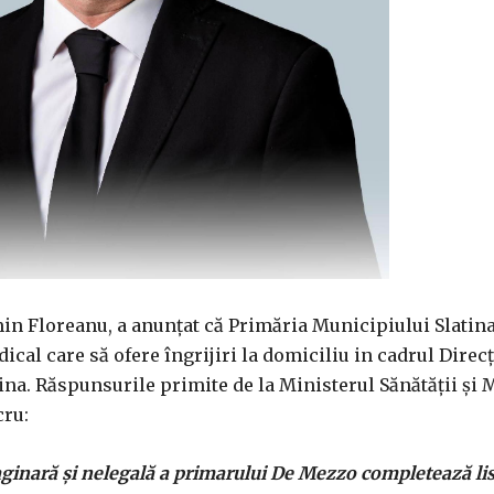
min Floreanu, a anunțat că Primăria Municipiului Slatin
ical care să ofere îngrijiri la domiciliu in cadrul Direcț
tina. Răspunsurile primite de la Ministerul Sănătății și 
cru:
aginară și nelegală a primarului De Mezzo completează lis