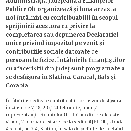
Administraţia Judeţeană a Finanţelor
Publice Olt organizează şi luna aceasta
noi întâlniri cu contribuabilii în scopul
sprijinirii acestora cu privire la
completarea sau depunerea Declaraţiei
unice privind impozitul pe venit şi
contribuţiile sociale datorate de
persoanele fizice. Întâlnirile finanţiştilor
cu afaceriştii din judeţ sunt programate a
se desfăşura în Slatina, Caracal, Balş şi
Corabia.
Întâlnirile dedicate contribuabililor se vor desfăşura
în zilele de 7, 18, 20 şi 21 februarie, anunţă
reprezentanţii Finanţelor Olt. Prima dintre ele este
vineri, 7 februarie, şi are loc la sediul AJFP Olt, strada
Arcului, nr. 2 A, Slatina, în sala de şedinţe de la etajul