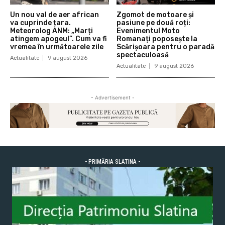
Un nou val de aer african
Zgomot de motoare și
va cuprinde țara.
pasiune pe două roți:
Meteorolog ANM: „Marți
Evenimentul Moto
atingem apogeul”. Cum va fi
Romanați poposește la
vremea în următoarele zile
Scărișoara pentru o paradă
spectaculoasă
Actualitate
9 august 2026
Actualitate
9 august 2026
- Advertisement -
- PRIMĂRIA SLATINA -