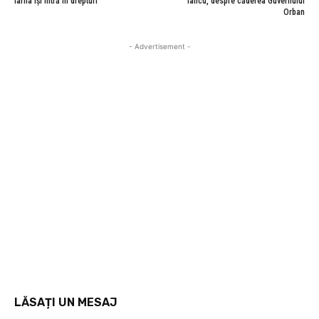
Iarna își intră în drepturi
Iancu, despre căderea Guvernului
Orban
- Advertisement -
LĂSAȚI UN MESAJ