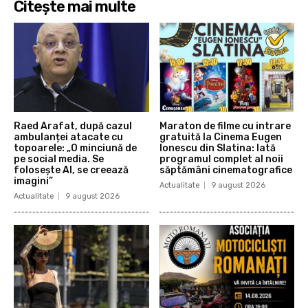
Citește mai multe
Raed Arafat, după cazul
Maraton de filme cu intrare
ambulanței atacate cu
gratuită la Cinema Eugen
topoarele: „O minciună de
Ionescu din Slatina: Iată
pe social media. Se
programul complet al noii
folosește AI, se creează
săptămâni cinematografice
imagini”
Actualitate
9 august 2026
Actualitate
9 august 2026