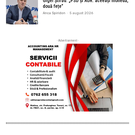
Gigel Știrbu: „PSD și AUR: aceeași monedă,
două fețe”
Anca Spiridon
-
5 august 2026
- Advertisement -