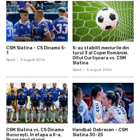
CSM Slatina – CS Dinamo 5-
S-au stabilit meciurile din
1
turul 3 al Cupei României.
Oltul Curtișoara vs. CSM
Sport
9 august 2026
Slatina
Sport
8 august 2026
CSM Slatina vs. CS Dinamo
Handbal: Debrecen – CSM
București, în etapa a II-a.
Slatina 30-25
Programul etapei