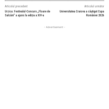
Articolul precedent
Articolul următor
Urzica: Festivalul-Concurs „Floare de
Universitatea Craiova a câștigat Cupa
Salcâm” a ajuns la ediția a XIV-a
României 2026
- Advertisement -