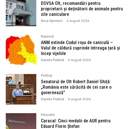
DSVSA Olt, recomandări pentru
proprietarii şi deţinătorii de animale pentru
zile caniculare
Anca Spiridon
-
6 august 2026
Naţional
ANM extinde Codul roșu de caniculă –
Valul de căldură cuprinde întreaga țară și
încep vijeliile
Gazeta Publică
-
4 august 2026
Politică
Senatorul de Olt Robert Daniel Ghiță:
„România este sărăcită de cei care o
guvernează”
Gazeta Publică
-
6 august 2026
Educație
Caracal: Cinci medalii de AUR pentru
Eduard Florin Ștefan