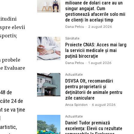
milioane de dolari care au un
singur angajat. Cum
gestionează afacerile solo mii
titudini
de clienți în același timp
spre elevii
Oana Petcu
-
2 august 2026
sportiv,
Sănătate
Proiecte CNAS: Acces mai larg
la servicii medicale și mai
puţină birocraţie
a probele
Oana Petcu
-
1 august 2026
de Evaluare
Actualitate
DSVSA Olt, recomandări
pentru proprietarii şi
 48 de
deţinătorii de animale pentru
zile caniculare
 câte 24 de
Anca Spiridon
-
6 august 2026
nt se va ține
Actualitate
l
Daniel Tudor premiază
rtistic,
excelența: Elevii cu rezultate