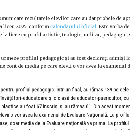
omunicate rezultatele elevilor care au dat probele de ap
a liceu 2025, conform
calendarului oficial
. Este vorba de
 la licee cu profil artistic, teologic, militar, pedagogic, 
ă urmeze profilul pedagogic și au fost declarați admiși l
ține cont de media pe care elevii o vor avea la examenul 
pentru profilul pedagogic. Într-un final, au rămas 139 pe cele
 învățători-educatoare și o clasă de educator-puericultor, cu
arte plastice au fost 67 înscriși și au rămas 61. Din acest mome
levii o vor avea la examenul de Evaluare Națională. La profilu
se, doar media de la Evaluare națională va prima. La profilul a