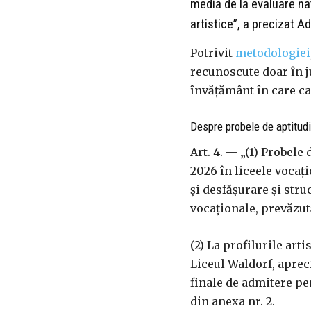
media de la evaluare na
artistice”, a precizat Ad
Potrivit
metodologiei
recunoscute doar în j
învățământ în care ca
Despre probele de aptitudi
Art. 4. — „(1) Probel
2026 în liceele vocaț
și desfășurare și str
vocaționale, prevăzută
(2) La profilurile arti
Liceul Waldorf, aprec
finale de admitere pen
din anexa nr. 2.