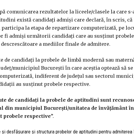
upă comunicarea rezultatelor la liceele/clasele la care s-
tudini există candidați admiși care declară, în scris, că
a participa la etapa de repartizare computerizată, pe loc
or fi admiși următorii candidați care au susținut probele
a descrescătoare a mediilor finale de admitere.
ute de candidați la probele de limbă modernă sau matern
județ/municipiul București în care aceștia optează să se
omputerizată, indiferent de județul sau sectorul munici
didații au susținut probele respective.
ute de candidați la probele de aptitudini sunt recunos
rul din municipiul București/unitatea de învățământ în
ut probele respective
”.
și desfășurare și structura probelor de aptitudini pentru admiterea î