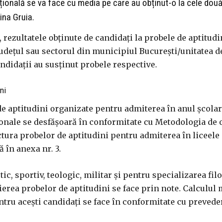
țională se va face cu media pe care au obținut-o la cele dou
ina Gruia.
, rezultatele obținute de candidați la probele de aptitudi
udețul sau sectorul din municipiul București/unitatea d
ndidații au susținut probele respective.
ni
e de aptitudini organizate pentru admiterea în anul școl
ionale se desfășoară în conformitate cu Metodologia de
uctura probelor de aptitudini pentru admiterea în liceele
 în anexa nr. 3.
stic, sportiv, teologic, militar și pentru specializarea fil
ierea probelor de aptitudini se face prin note. Calculul
tru acești candidați se face în conformitate cu prevederi