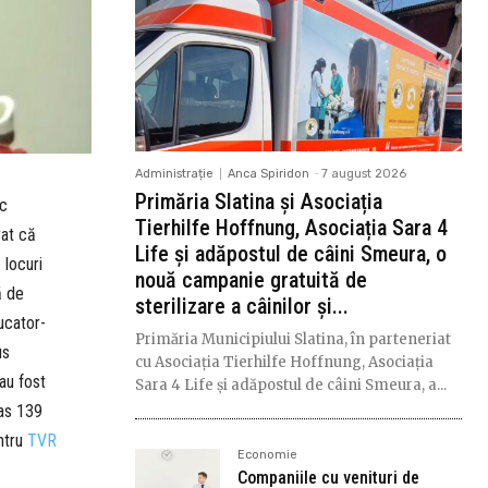
Administrație
Anca Spiridon
-
7 august 2026
Primăria Slatina și Asociația
ic
Tierhilfe Hoffnung, Asociația Sara 4
rat că
Life și adăpostul de câini Smeura, o
 locuri
nouă campanie gratuită de
ă de
sterilizare a câinilor și...
ucator-
Primăria Municipiului Slatina, în parteneriat
us
cu Asociația Tierhilfe Hoffnung, Asociația
au fost
Sara 4 Life și adăpostul de câini Smeura, a...
mas 139
entru
TVR
Economie
Companiile cu venituri de