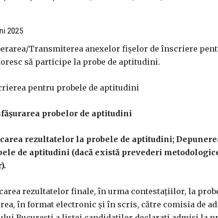
ini 2025
iberarea/Transmiterea anexelor fişelor de înscriere pent
oresc să participe la probe de aptitudini.
rierea pentru probele de aptitudini
sfăşurarea probelor de aptitudini
area rezultatelor la probele de aptitudini; Depunere
obele de aptitudini (dacă există prevederi metodologic
).
rea rezultatelor finale, în urma contestaţiilor, la prob
rea, în format electronic şi în scris, către comisia de a
lui Bucureşti a listei candidaţilor declaraţi admişi la p