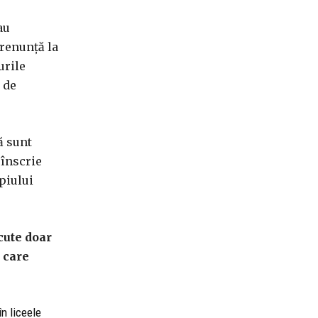
au
 renunță la
urile
 de
ă sunt
 înscrie
piului
cute doar
 care
n liceele