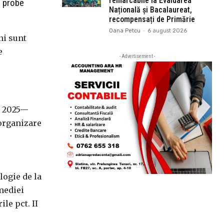
remarcabile la Evaluarea
ă probe
Națională și Bacalaureat,
recompensați de Primărie
Oana Petcu
-
6 august 2026
ni sunt
e
- Advertisement -
ar 2025—
 organizare
ologie de la
 mediei
le pct. II