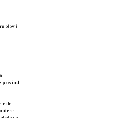
ru elevii
a
e privind
ele de
dmitere
robele de