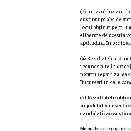
(3) În cazul în care d
susținut probe de apti
locul obținut pentru 
eliberate de aceștia v
aptitudini, în ordine
(4) Rezultatele obțin
recunoscute în orice 
pentru repartizarea c
București în care can
(5)
Rezultatele obțin
în județul sau secto
candidații au susțin
Metodologia de organizare 