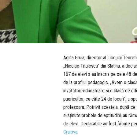
Adina Gruia, director al Liceului Teoret
„Nicolae Titulescu” din Slatina, a decla
167 de elevi s-au înscris pe cele 48 de
de la profilul pedagogic. „Avem o clas
învățători-educatoare și o clasă de ed
puericultor, cu câte 24 de locuri”, a sp
profesoara. Potrivit acesteia, după ce 
susținute probele de aptitudini, au ră
de elevi. Declarațiile au fost făcute p
Craiova
.