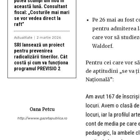
putea scumpi din nou în
această lună. Consultant
fiscal: „Costurile mai mari
se vor vedea direct la
Pe 26 mai au fost c
raft”
pentru admiterea l
care vor să studieze
Actualitate
2 martie 2026
SRI lansează un proiect
Waldorf.
pentru prevenirea
radicalizării tinerilor. Cât
Pentru cei care vor s
costă și cum va funcționa
programul PREVISIO 2
de aptitudini „se va 
Națională”:
Am avut 167 de înscriși 
locuri. Avem o clasă de
Oana Petcu
locuri, iar la profilul 
http://wwww.gazetapublica.ro
cont de media pe care e
pedagogic, la ambele cla