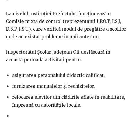
La nivelul Instituției Prefectului funcționează o
Comisie mixtă de control (reprezentanți I.P.O.T, I.S.J,
D.S.P, I.S.U.), care verifică modul de pregătire a școlilor
unde au existat probleme în anii anteriori.
Inspectoratul Școlar Județean Olt desfășoară în
această perioadă activități pentru:
asigurarea personalului didactic calificat,
furnizarea manualelor și rechizitelor,
relocarea elevilor din clădirile aflate în reabilitare,
împreună cu autoritățile locale.