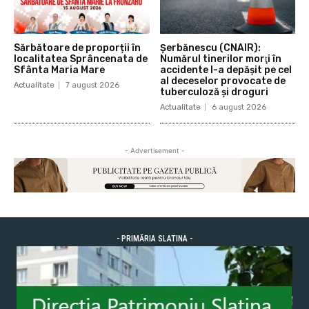
Sărbătoare de proporții în
Şerbănescu (CNAIR):
localitatea Sprâncenata de
Numărul tinerilor morţi în
Sfânta Maria Mare
accidente l-a depăşit pe cel
al deceselor provocate de
Actualitate
7 august 2026
tuberculoză şi droguri
Actualitate
6 august 2026
- Advertisement -
- PRIMĂRIA SLATINA -