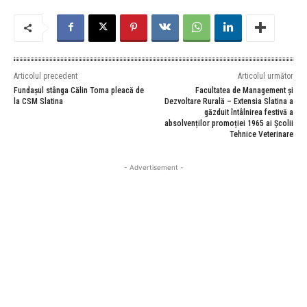
Articolul precedent
Articolul următor
Fundașul stânga Călin Toma pleacă de
Facultatea de Management și
la CSM Slatina
Dezvoltare Rurală – Extensia Slatina a
găzduit întâlnirea festivă a
absolvenților promoției 1965 ai Școlii
Tehnice Veterinare
- Advertisement -