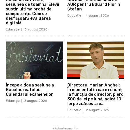
sesiunea de toamnă: Elevii
AUR pentru Eduard Florin
susțin ultima probă de
Ștefan
competențe. Cum se
Educație
4 august 2026
desfășoară evaluarea
digitală
Educație
6 august 2026
Începe a doua sesiune a
Directorul Marian Anghel:
Bacalaureatului.
În momentul în care renunț
Calendarul examenelor
la funcția de director, pierd
300 de lei pe lună, adică 10
Educație
3 august 2026
lei pe zi.Acesta e...
Educație
2 august 2026
- Advertisement -