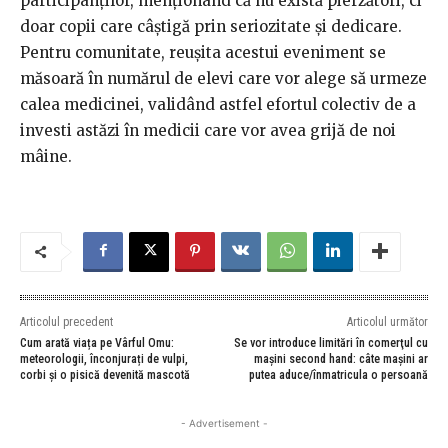
participanților, menționând că nu există pierzători, ci
doar copii care câștigă prin seriozitate și dedicare.
Pentru comunitate, reușita acestui eveniment se
măsoară în numărul de elevi care vor alege să urmeze
calea medicinei, validând astfel efortul colectiv de a
investi astăzi în medicii care vor avea grijă de noi
mâine.
Articolul precedent
Articolul următor
Cum arată viața pe Vârful Omu:
Se vor introduce limitări în comerţul cu
meteorologii, înconjurați de vulpi,
maşini second hand: câte mașini ar
corbi și o pisică devenită mascotă
putea aduce/înmatricula o persoană
- Advertisement -