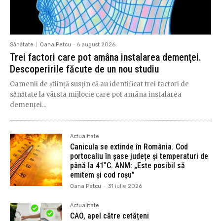
Sănătate
Oana Petcu
-
6 august 2026
Trei factori care pot amâna instalarea demenţei.
Descoperirile făcute de un nou studiu
Oamenii de ştiinţă susţin că au identificat trei factori de
sănătate la vârsta mijlocie care pot amâna instalarea
demenţei...
Actualitate
Canicula se extinde în România. Cod
portocaliu în șase județe și temperaturi de
până la 41°C. ANM: „Este posibil să
emitem și cod roșu”
Oana Petcu
-
31 iulie 2026
Actualitate
CAO, apel către cetățeni