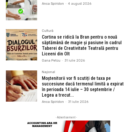
Anca Spiridon
-
4 august 2026
Cultură
Cortina se ridică la Bran pentru o nouă
săptămână de magie și pasiune în cadrul
Taberei de Creativitate Teatrală pentru
Liceeni din Olt
Oana Petcu
-
31 iulie 2026
Naţional
Moștenitorii vor fi scutiți de taxa pe
succesiune dacă termenul limită a expirat
în perioada 14 iulie – 30 septembrie /
Legea a trecut...
Anca Spiridon
-
31 iulie 2026
- Advertisement -