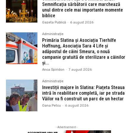
Semnificația sărbătorii care marchează
unul dintre cele mai importante momente
biblice
Gazeta Publică
-
6 august 2026
Administrație
Primăria Slatina și Asociația Tierhilfe
Hoffnung, Asociația Sara 4 Life și
adăpostul de câini Smeura, o nouă
campanie gratuită de sterilizare a câinilor
și...
Anca Spiridon
-
7 august 2026
Administrație
Investiții majore în Slatina: Piațeta Steaua
intră în reabilitare completă, iar pe strada
Văilor va fi construit un parc de un hectar
Oana Petcu
-
6 august 2026
- Advertisement -