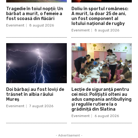
Tragedie în toiul nopții: Un
Doliu în sportul românesc:
bărbat a murit, o femeie a
A murit, la doar 25 de ani,
fost scoasă din flăcări
un fost component al
lotului național de rugby
Eveniment
8 august 2026
Eveniment
8 august 2026
Doi bărbaţi au fost loviţi de
Lecție de siguranță pentru
trăsnet în albia râului
cei mici: Polițiștii olteni au
Mureș
adus campania antibullying
și regulile rutiere la o
Eveniment
7 august 2026
grădiniță din Slatina
Eveniment
6 august 2026
- Advertisement -