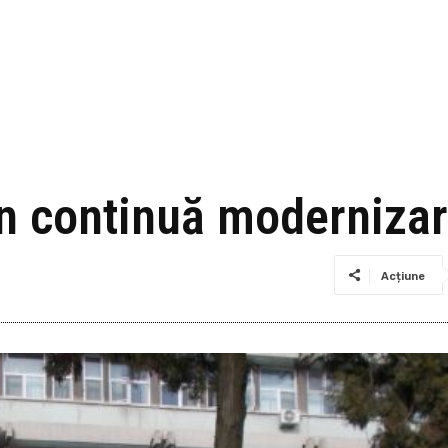
 în continuă moderniza
Acțiune