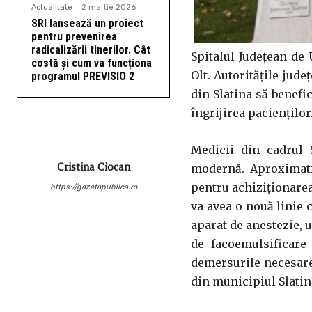
Actualitate
2 martie 2026
SRI lansează un proiect
pentru prevenirea
radicalizării tinerilor. Cât
Spitalul Județean de 
costă și cum va funcționa
Olt. Autoritățile jud
programul PREVISIO 2
din Slatina să benef
îngrijirea pacienților
Medicii din cadrul 
Cristina Ciocan
modernă. Aproximativ
pentru achiziţionare
https://gazetapublica.ro
va avea o nouă linie 
aparat de anestezie, 
de facoemulsificare 
demersurile necesare
din municipiul Slatin