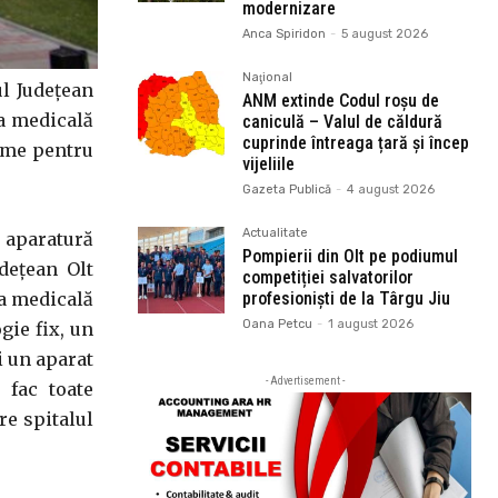
modernizare
Anca Spiridon
-
5 august 2026
Naţional
ul Județean
ANM extinde Codul roșu de
ea medicală
caniculă – Valul de căldură
cuprinde întreaga țară și încep
time pentru
vijeliile
Gazeta Publică
-
4 august 2026
Actualitate
 aparatură
Pompierii din Olt pe podiumul
dețean Olt
competiției salvatorilor
a medicală
profesioniști de la Târgu Jiu
Oana Petcu
-
1 august 2026
gie fix, un
i un aparat
- Advertisement -
 fac toate
e spitalul