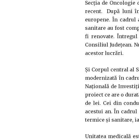
Secţia de Oncologie 
recent. După luni în
europene. În cadrul a
sanitare au fost comp
fi renovate. Întregu
Consiliul Județean. N
acestor lucrări.
Și Corpul central al S
modernizată în cadru
Naţională de Investiţ
proiect ce are o durat
de lei. Cei din cond
acestui an. În cadrul
termice şi sanitare, 
Unitatea medicală es