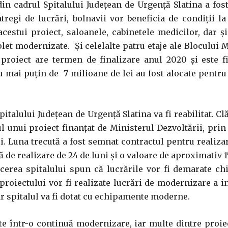
din cadrul Spitalului Judeţean de Urgenţă Slatina a fo
tregi de lucrări, bolnavii vor beneficia de condiții l
cestui proiect, saloanele, cabinetele medicilor, dar ș
let modernizate. Și celelalte patru etaje ale Blocului 
l proiect are termen de finalizare anul 2020 și este f
u mai puțin de 7 milioane de lei au fost alocate pentru
pitalului Județean de Urgență Slatina va fi reabilitat. Clă
l unui proiect finanţat de Ministerul Dezvoltării, pri
ii. Luna trecută a fost semnat contractul pentru realiza
ă de realizare de 24 de luni şi o valoare de aproximativ 
ucerea spitalului spun că lucrările vor fi demarate ch
 proiectului vor fi realizate lucrări de modernizare a in
iar spitalul va fi dotat cu echipamente moderne.
te într-o continuă modernizare, iar multe dintre proie