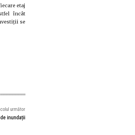
iecare etaj
stfel încât
vestiţii se
icolul următor
de inundații