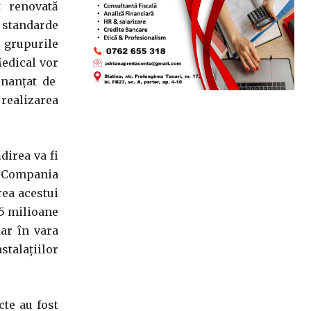
st renovată
a standarde
i grupurile
Medical vor
inanțat de
 realizarea
direa va fi
n Compania
rea acestui
15 milioane
iar în vara
stalaţiilor
cte au fost