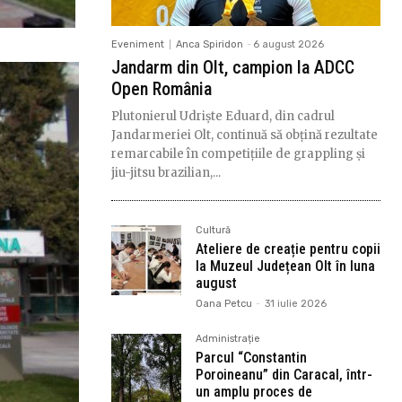
Eveniment
Anca Spiridon
-
6 august 2026
Jandarm din Olt, campion la ADCC
Open România
Plutonierul Udriște Eduard, din cadrul
Jandarmeriei Olt, continuă să obțină rezultate
remarcabile în competițiile de grappling și
jiu-jitsu brazilian,...
Cultură
Ateliere de creație pentru copii
la Muzeul Județean Olt în luna
august
Oana Petcu
-
31 iulie 2026
Administrație
Parcul “Constantin
Poroineanu” din Caracal, într-
un amplu proces de