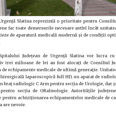
Urgență Slatina reprezintă o prioritate pentru Consili
ețene fac toate demersurile necesare astfel încât unitat
icieze de aparatură medicală modernă și de condiții op
.
Spitalului Judeţean de Urgenţă Slatina vor lucra cu
 trei milioane de lei au fost alocaţi de Consiliul Ju
a de echipamente medicale de ultimă generaţie. Unitate
chirurgicală laparoscopică full HD, un aparat de radiolo
un braţ radiologic C Arm pentru secţia de Urologie, dar ş
pentru secţia de Oftalmologie. Autorităţile judeţene
 pentru achiziționarea echipamentelor medicale de car
a are nevoie.