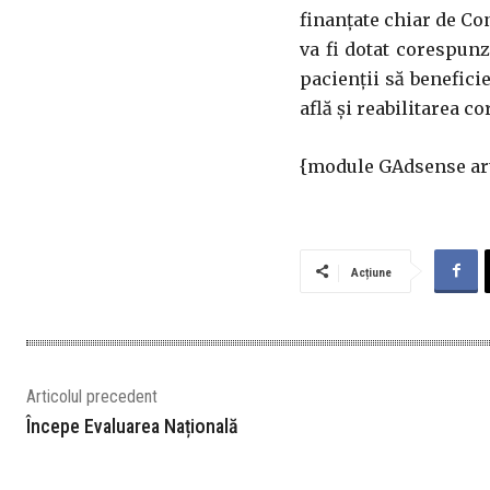
finanţate chiar de Con
va fi dotat corespunz
pacienţii să benefici
află şi reabilitarea co
{module GAdsense art
Acțiune
Articolul precedent
Începe Evaluarea Națională