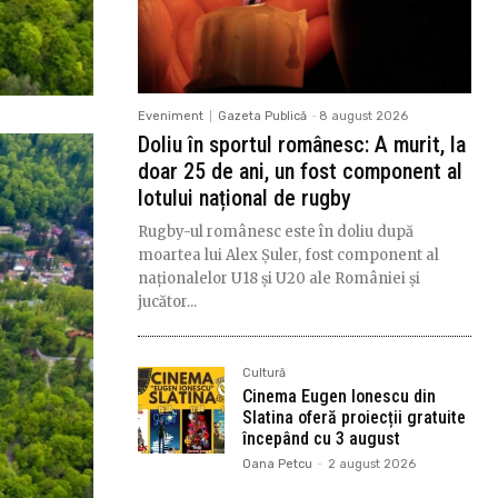
Eveniment
Gazeta Publică
-
8 august 2026
Doliu în sportul românesc: A murit, la
doar 25 de ani, un fost component al
lotului național de rugby
Rugby-ul românesc este în doliu după
moartea lui Alex Șuler, fost component al
naționalelor U18 și U20 ale României și
jucător...
Cultură
Cinema Eugen Ionescu din
Slatina oferă proiecții gratuite
începând cu 3 august
Oana Petcu
-
2 august 2026