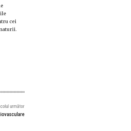
le
ile
tru cei
naturii.
icolul următor
diovasculare