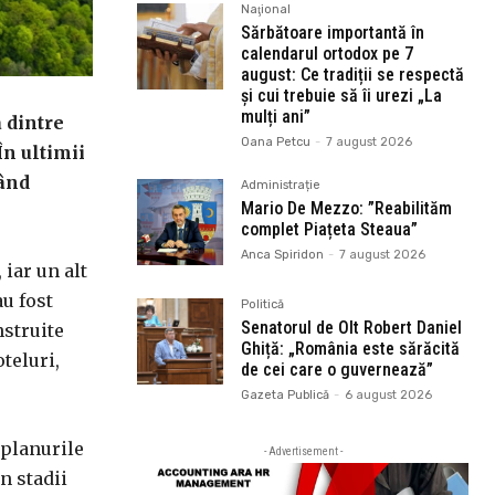
Naţional
Sărbătoare importantă în
calendarul ortodox pe 7
august: Ce tradiții se respectă
și cui trebuie să îi urezi „La
mulți ani”
 dintre
Oana Petcu
-
7 august 2026
În ultimii
bând
Administrație
Mario De Mezzo: ”Reabilităm
complet Piațeta Steaua”
Anca Spiridon
-
7 august 2026
 iar un alt
au fost
Politică
Senatorul de Olt Robert Daniel
nstruite
Ghiță: „România este sărăcită
teluri,
de cei care o guvernează”
Gazeta Publică
-
6 august 2026
 planurile
- Advertisement -
în stadii