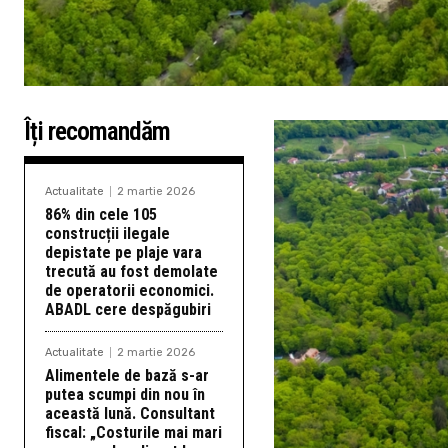
Îți recomandăm
Actualitate
2 martie 2026
86% din cele 105
construcții ilegale
depistate pe plaje vara
trecută au fost demolate
de operatorii economici.
ABADL cere despăgubiri
Actualitate
2 martie 2026
Alimentele de bază s-ar
putea scumpi din nou în
această lună. Consultant
fiscal: „Costurile mai mari