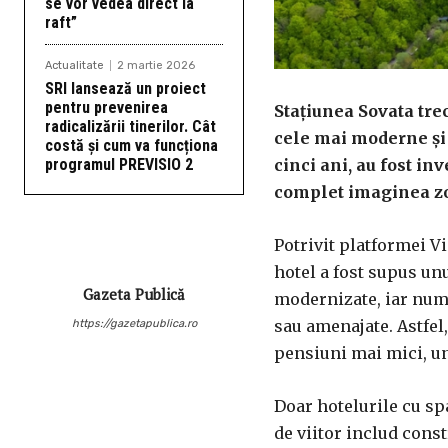
se vor vedea direct la
raft”
Actualitate
2 martie 2026
SRI lansează un proiect
pentru prevenirea
Stațiunea Sovata tre
radicalizării tinerilor. Cât
cele mai moderne și 
costă și cum va funcționa
programul PREVISIO 2
cinci ani, au fost i
complet imaginea zon
Potrivit platformei Vi
hotel a fost supus unu
Gazeta Publică
modernizate, iar numer
sau amenajate. Astfel,
https://gazetapublica.ro
pensiuni mai mici, un
Doar hotelurile cu sp
de viitor includ const