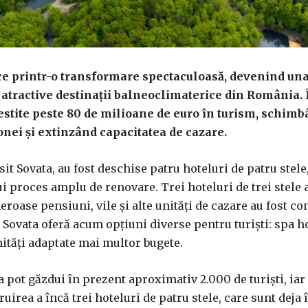
ce printr-o transformare spectaculoasă, devenind una
atractive destinații balneoclimaterice din România. 
nvestite peste 80 de milioane de euro în turism, schim
ei și extinzând capacitatea de cazare.
sit Sovata, au fost deschise patru hoteluri de patru stele,
i proces amplu de renovare. Trei hoteluri de trei stele 
oase pensiuni, vile și alte unități de cazare au fost co
 Sovata oferă acum opțiuni diverse pentru turiști: spa ho
ități adaptate mai multor bugete.
a pot găzdui în prezent aproximativ 2.000 de turiști, iar
ruirea a încă trei hoteluri de patru stele, care sunt deja 