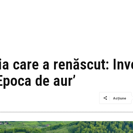
a care a renăscut: Inve
Epoca de aur’
Acțiune