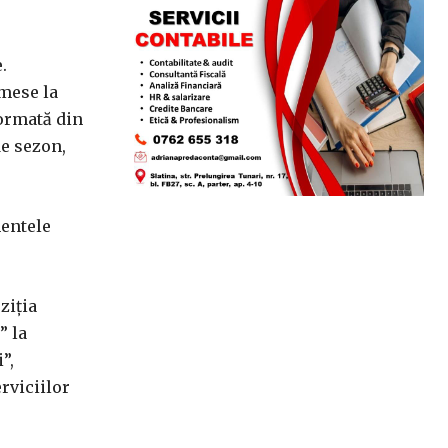
.
 mese la
formată din
de sezon,
mentele
ziția
” la
”,
erviciilor