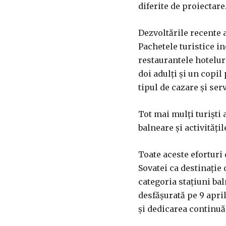
diferite de proiectare
Dezvoltările recente a
Pachetele turistice in
restaurantele hoteluri
doi adulți și un copil 
tipul de cazare și serv
Tot mai mulți turiști
balneare și activități
Toate aceste eforturi 
Sovatei ca destinație 
categoria stațiuni ba
desfășurată pe 9 april
și dedicarea continuă