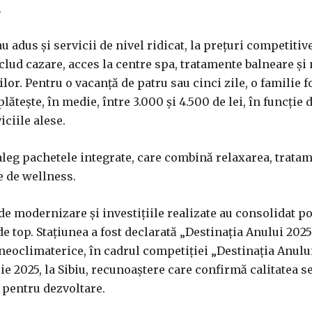
.
u adus și servicii de nivel ridicat, la prețuri competitive
clud cazare, acces la centre spa, tratamente balneare și
lor. Pentru o vacanță de patru sau cinci zile, o familie 
plătește, în medie, între 3.000 și 4.500 de lei, în funcție 
iciile alese.
 aleg pachetele integrate, care combină relaxarea, trata
le de wellness.
de modernizare și investițiile realizate au consolidat po
de top. Stațiunea a fost declarată „Destinația Anului 2025
lneoclimaterice, în cadrul competiției „Destinația Anului
ie 2025, la Sibiu, recunoaștere care confirmă calitatea s
 pentru dezvoltare.