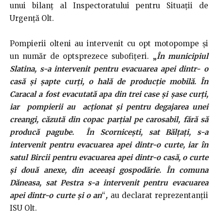
unui bilanț al Inspectoratului pentru Situații de
Urgență Olt.
Pompierii olteni au intervenit cu opt motopompe și
un număr de optsprezece subofițeri.
„
În municipiul
Slatina, s-a intervenit pentru evacuarea apei dintr- o
casă şi şapte curţi, o hală de producţie mobilă. În
Caracal a fost evacutată apa din trei case şi şase curţi,
iar pompierii au acționat și pentru degajarea unei
creangi, căzută din copac parţial pe carosabil, fără să
producă pagube. În Scorniceşti, sat Bălţaţi, s-a
intervenit pentru evacuarea apei dintr-o curte, iar în
satul Bircii pentru evacuarea apei dintr-o casă, o curte
şi două anexe, din aceeaşi gospodărie. În comuna
Dăneasa, sat Pestra s-a intervenit pentru evacuarea
apei dintr-o curte şi o an
“
,
au declarat reprezentanții
ISU Olt.