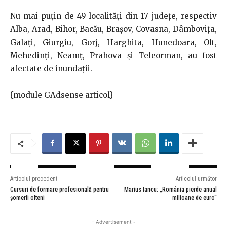
Nu mai puțin de 49 localităţi din 17 judeţe, respectiv
Alba, Arad, Bihor, Bacău, Braşov, Covasna, Dâmboviţa,
Galaţi, Giurgiu, Gorj, Harghita, Hunedoara, Olt,
Mehedinţi, Neamţ, Prahova şi Teleorman, au fost
afectate de inundaţii.
{module GAdsense articol}
Articolul precedent
Articolul următor
Cursuri de formare profesională pentru
Marius Iancu: „România pierde anual
șomerii olteni
milioane de euro“
- Advertisement -