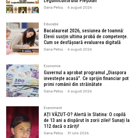
Legumicultorului Pleșoian”
Oana Petcu
-
6 august 2026
Educație
Bacalaureat 2026, sesiunea de toamnă:
Elevii susțin ultima probă de competențe.
Cum se desfășoară evaluarea digitală
Oana Petcu
-
6 august 2026
Economie
Guvernul a aprobat programul „Diaspora
investește acasă”. Ce sprijin financiar pot
primi românii din străinătate
Oana Petcu
-
6 august 2026
Eveniment
AȚI VĂZUT-O? Alertă în Slatina: O copilă
de 13 ani a dispărut în zorii zilei! Sunați la
112 dacă o zăriți!
Oana Petcu
-
31 iulie 2026