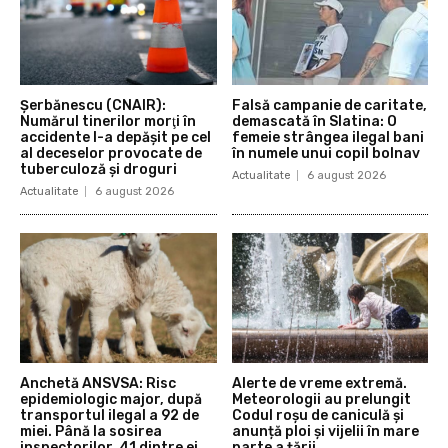
Şerbănescu (CNAIR):
Falsă campanie de caritate,
Numărul tinerilor morţi în
demascată în Slatina: O
accidente l-a depăşit pe cel
femeie strângea ilegal bani
al deceselor provocate de
în numele unui copil bolnav
tuberculoză şi droguri
Actualitate
6 august 2026
Actualitate
6 august 2026
Anchetă ANSVSA: Risc
Alerte de vreme extremă.
epidemiologic major, după
Meteorologii au prelungit
transportul ilegal a 92 de
Codul roșu de caniculă și
miei. Până la sosirea
anunță ploi și vijelii în mare
inspectorilor, 41 dintre ei
parte a țării